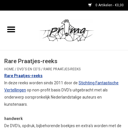
0 Artikelen - €0,00
Home
boeken
DVD's en CD's
Rare Praatjes-reeks
HOME
/
DVD'S EN CD'S
/
RARE PRAATJES-REEKS
Rare Praatjes-reeks
periodieken
In deze reeks worden sinds 2011 door de
Stichting Fantastische
Vertellingen
op non-profit basis DVD's uitgebracht met als
Rare Dingetjes-reeks
onderwerp oorspronkelijk Nederlandstalige auteurs en
kunstenaars.
Bemoste Beeld-prijswinnaars
handwerk
De DVD's, opdruk, bijbehorende boekjes en extra's worden met de