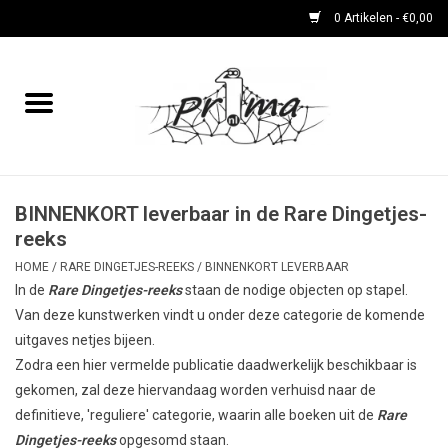
0 Artikelen - €0,00
Home
boeken
DVD's en CD's
BINNENKORT leverbaar in de Rare Dingetjes-
reeks
periodieken
HOME
/
RARE DINGETJES-REEKS
/
BINNENKORT LEVERBAAR
In de
Rare
Dingetjes-reeks
staan de nodige objecten op stapel.
Van deze kunstwerken vindt u onder deze categorie de komende
Rare Dingetjes-reeks
uitgaves netjes bijeen.
Zodra een hier vermelde publicatie daadwerkelijk beschikbaar is
Bemoste Beeld-prijswinnaars
gekomen, zal deze hiervandaag worden verhuisd naar de
definitieve, 'reguliere' categorie, waarin alle boeken uit de
Rare
Dingetjes-reeks
opgesomd staan.