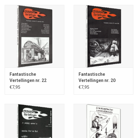
Fantastische
Fantastische
Vertellingen nr. 22
Vertellingen nr. 20
€7,95
€7,95