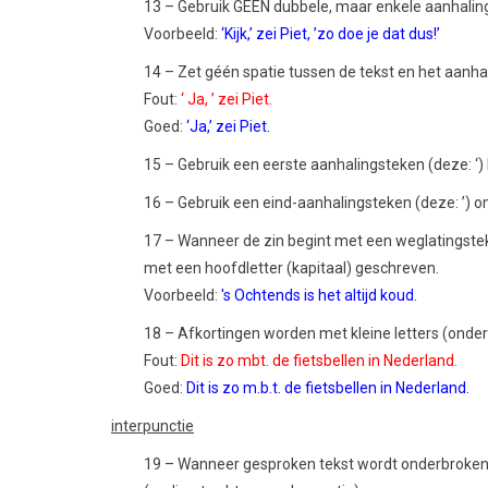
13 – Gebruik GEEN dubbele, maar enkele aanhalin
Voorbeeld:
‘Kijk,’ zei Piet, ’zo doe je dat dus!’
14 – Zet géén spatie tussen de tekst en het aanha
Fout:
‘ Ja, ’ zei Piet.
Goed:
‘Ja,’ zei Piet.
15 – Gebruik een eerste aanhalingsteken (deze: ‘)
16 – Gebruik een eind-aanhalingsteken (deze: ’) o
17 – Wanneer de zin begint met een weglatingsteke
met een hoofdletter (kapitaal) geschreven.
Voorbeeld:
's Ochtends is het altijd koud.
18 – Afkortingen worden met kleine letters (onde
Fout:
Dit is zo mbt. de fietsbellen in Nederland.
Goed:
Dit is zo m.b.t. de fietsbellen in Nederland.
interpunctie
19 – Wanneer gesproken tekst wordt onderbroken, 