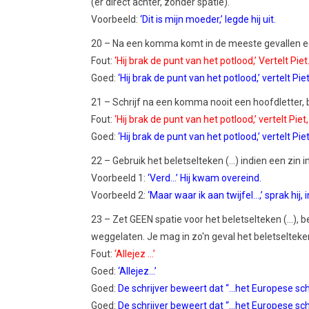
(er direct achter, zonder spatie).
Voorbeeld:
‘Dit is mijn moeder,’ legde hij uit.
20 – Na een komma komt in de meeste gevallen een 
Fout:
‘Hij brak de punt van het potlood,’ Vertelt Piet
Goed:
‘Hij brak de punt van het potlood,’ vertelt Piet
21 – Schrijf na een komma nooit een hoofdletter
Fout:
‘Hij brak de punt van het potlood,’ vertelt Piet, 
Goed:
‘Hij brak de punt van het potlood,’ vertelt Piet,
22 – Gebruik het beletselteken (...) indien een zin 
Voorbeeld 1:
‘Verd...’ Hij kwam overeind.
Voorbeeld 2:
‘Maar waar ik aan twijfel...,’ sprak hij,
23 – Zet GEEN spatie voor het beletselteken (...), b
weggelaten. Je mag in zo'n geval het beletselteken 
Fout:
‘Allejez ...’
Goed:
‘Allejez...’
Goed:
De schrijver beweert dat “...het Europese schri
Goed:
De schrijver beweert dat “...het Europese schri