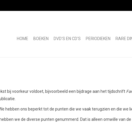
HOME
BOEKEN
DVD'S EN CD'S
PERIODIEKEN
RARE DI
t bij voorkeur voldoet, bijvoorbeeld een bijdrage aan het tijdschrift
Fan
blicatie.
. We hebben ons beperkt tot de punten die we vaak terugzien en die we li
n, hebben we de diverse punten genummerd. Dat is alleen omwille van 