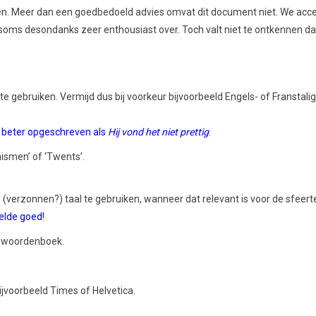
doen. Meer dan een goedbedoeld advies omvat dit document niet. We acce
r soms desondanks zeer enthousiast over. Toch valt niet te ontkennen dat
te gebruiken. Vermijd dus bij voorkeur bijvoorbeeld Engels- of Franstal
.
beter opgeschreven als
Hij vond het niet prettig
.
ismen’ of ‘Twents’.
verzonnen?) taal te gebruiken, wanneer dat relevant is voor de sfeertek
oelde goed!
ed woordenboek.
bijvoorbeeld Times of Helvetica.