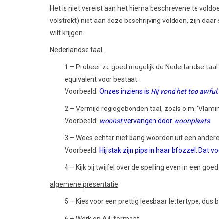
Het is niet vereist aan het hierna beschrevene te vol
volstrekt) niet aan deze beschrijving voldoen, zijn daa
wilt krijgen.
Nederlandse taal
1 – Probeer zo goed mogelijk de Nederlandse taal 
equivalent voor bestaat.
Voorbeeld:
Onzes inziens is
Hij vond het too awful
2 – Vermijd regiogebonden taal, zoals o.m. ‘Vlamin
Voorbeeld:
woonst
vervangen door
woonplaats
.
3 – Wees echter niet bang woorden uit een andere (
Voorbeeld:
Hij stak zijn pips in haar bfozzel. Dat v
4 – Kijk bij twijfel over de spelling even in een go
algemene presentatie
5 – Kies voor een prettig leesbaar lettertype, dus 
6 – Werk op A4-formaat.