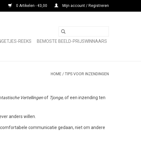
0 Artikelen - €0,00
Mijn account / Registreren
NGETJES-REEKS
BEMOSTE BEELD-PRIJSWINNAARS
HOME
/
TIPS VOOR INZENDINGEN
tastische Vertellingen
of
Tjonge
, of een inzending ten
ever anders willen.
de comfortabele communicatie gedaan, niet om andere