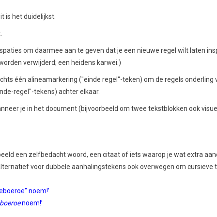
is het duidelijkst.
.
spaties om daarmee aan te geven dat je een nieuwe regel wilt laten insp
 worden verwijderd; een heidens karwei.)
ts één alineamarkering ("einde regel"-teken) om de regels onderling van
nde-regel"-tekens) achter elkaar.
nneer je in het document (bijvoorbeeld om twee tekstblokken ook visueel
beeld een zelfbedacht woord, een citaat of iets waarop je wat extra aan
s alternatief voor dubbele aanhalingstekens ook overwegen om cursieve 
eroeboeroe” noem!’
boeroe
noem!’