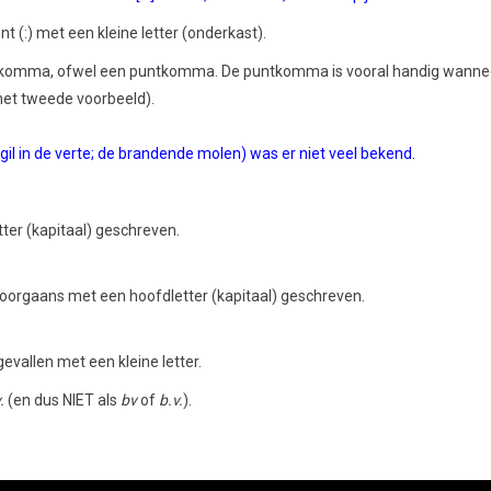
t (:) met een kleine letter (onderkast).
n komma, ofwel een puntkomma. De puntkomma is vooral handig wanne
 het tweede voorbeeld).
il in de verte; de brandende molen) was er niet veel bekend.
ter (kapitaal) geschreven.
oorgaans met een hoofdletter (kapitaal) geschreven.
evallen met een kleine letter.
.
(en dus NIET als
bv
of
b.v.
).