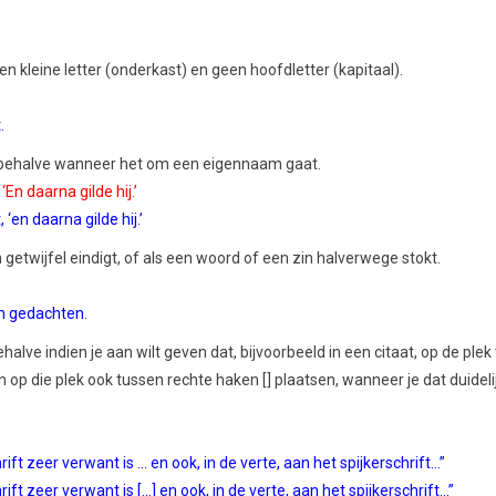
kleine letter (onderkast) en geen hoofdletter (kapitaal).
.
.
, behalve wanneer het om een eigennaam gaat.
‘En daarna gilde hij.’
 ‘en daarna gilde hij.’
in getwijfel eindigt, of als een woord of een zin halverwege stokt.
 in gedachten.
ehalve indien je aan wilt geven dat, bijvoorbeeld in een citaat, op de ple
op die plek ook tussen rechte haken [] plaatsen, wanneer je dat duidelij
ft zeer verwant is ... en ook, in de verte, aan het spijkerschrift...”
ft zeer verwant is [...] en ook, in de verte, aan het spijkerschrift...”