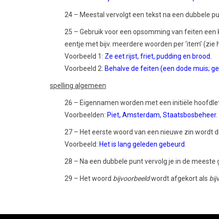
24 – Meestal vervolgt een tekst na een dubbele pun
25 – Gebruik voor een opsomming van feiten ee
eentje met bijv. meerdere woorden per ‘item’ (zie
Voorbeeld 1:
Ze eet rijst, friet, pudding en brood.
Voorbeeld 2:
Behalve de feiten (een dode muis; geg
spelling algemeen
26 – Eigennamen worden met een initiële hoofdlet
Voorbeelden:
Piet, Amsterdam, Staatsbosbeheer.
27 – Het eerste woord van een nieuwe zin wordt d
Voorbeeld:
Het is lang geleden gebeurd.
28 – Na een dubbele punt vervolg je in de meeste g
29 – Het woord
bijvoorbeeld
wordt afgekort als
bijv