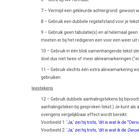
7 – Vermijd een gekleurde achtergrond: gewoon wit 
8 – Gebruik een dubbele regelafstand voor je tekst
9 – Gebruik geen tabulatie(s) en al helemaal geen 
moeten er bij het redigeren een voor een weer uit
10 – Gebruik in één blok samenhangende tekst slech
doel dus niet twee of meer alineamarkeringen ("ei
11 – Gebruik slechts één extra alineamarkering wa
gebruiken.
leestekens
12 – Gebruik dubbele aanhalingstekens bij bijvoor
aanhalingsteken bij gesproken tekst.) Je kunt al
overigens vergelijkbaar effect wordt bereikt.
Voorbeeld 1:
‘Ja,’ zei hij trots, ‘dit is wat ik de “O
Voorbeeld 2:
‘Ja,’ zei hij trots, ‘dit is wat ik de
Oeroe