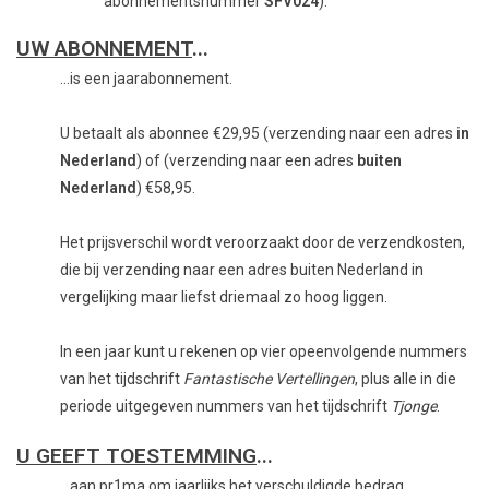
abonnementsnummer
SFV024
).
UW ABONNEMENT
...
...is een jaarabonnement.
U betaalt als abonnee €29,95 (verzending naar een adres
in
Nederland
) of (verzending naar een adres
buiten
Nederland
) €58,95.
Het prijsverschil wordt veroorzaakt door de verzendkosten,
die bij verzending naar een adres buiten Nederland in
vergelijking maar liefst driemaal zo hoog liggen.
In een jaar kunt u rekenen op vier opeenvolgende nummers
van het tijdschrift
Fantastische Vertellingen
, plus alle in die
periode uitgegeven nummers van het tijdschrift
Tjonge
.
U GEEFT TOESTEMMING
...
...aan pr1ma om jaarlijks het verschuldigde bedrag