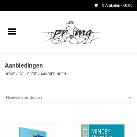
0 Artikelen - €0,00
Home
boeken
DVD's en CD's
Aanbiedingen
HOME
/
COLLECTIE
/
AANBIEDINGEN
periodieken
Rare Dingetjes-reeks
Bemoste Beeld-prijswinnaars