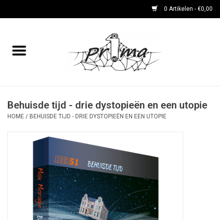
0 Artikelen - €0,00
Home
boeken
DVD's en CD's
Behuisde tijd - drie dystopieën en een utopie
HOME
/
BEHUISDE TIJD - DRIE DYSTOPIEËN EN EEN UTOPIE
periodieken
Rare Dingetjes-reeks
Bemoste Beeld-prijswinnaars