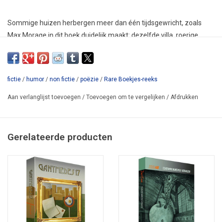
Sommige huizen herbergen meer dan één tijdsgewricht, zoals
Max Morage in dit boek duidelijk maakt: dezelfde villa, roerige
tijden in het verleden, in een alternatief heden of ten tijde van een
nog onontgonnen toekomst. Het geheel draait om drie dystopieën
en één utopie. Thomas Moore likt zijn vingers erbij af. De lezer
fictie
/
humor
/
non fictie
/
poëzie
/
Rare Boekjes-reeks
evenzeer.
Aan verlanglijst toevoegen
/
Toevoegen om te vergelijken
/
Afdrukken
Max Moragie
is historicus en journalist,
met een sterke belangstelling voor de
Gerelateerde producten
decennia waarin de schaduw van
fascisme en communisme dreigend over
Europa hing. Zijn debuut, de spionageroman
Bezettingsgeld
(2003)
speelt in het bezette Antwerpen van 1941 en werd genomineerd
voor de
Gouden Strop
. In de essays die hij voor het literaire
kwartaalblad
Deus ex Machina
schreef belichtte hij meestal het
werk van auteurs met dezelfde thematiek. Zijn boodschap is dat