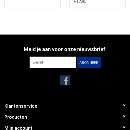
€12,95
deel 51; ISBN 978-90-78499-45-9; 182 blz.; 1e druk 2019; uitg.
Stichting Fantastische Vertellingen; NUR code 300
Rare
Boekje
s-reeks
Via de
Rare Boekjes-reeks
biedt de Stichting Fantastische
Vertellingen een springplank voor nieuw of misken
d oorspronkelijk
Meld je aan voor onze nieuwsbrief:
ABONNEER
Klantenservice
Producten
Nederlandstalig talent op het gebied van fantastische literatuur en
Mijn account
kunst. De publicaties in deze reeks beogen de creativiteit te