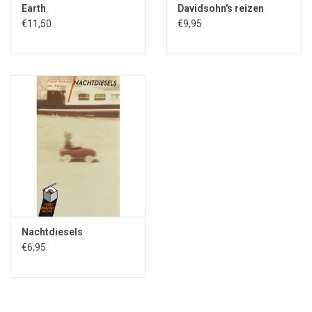
Earth
Davidsohn's reizen
€11,50
€9,95
Rare
Boekje
s-reeks
Via de
Rare Boekjes-reeks
biedt de Stichting Fantastische
Nachtdiesels
€6,95
Vertellingen een springplank voor nieuw of misken
d oorspronkelijk