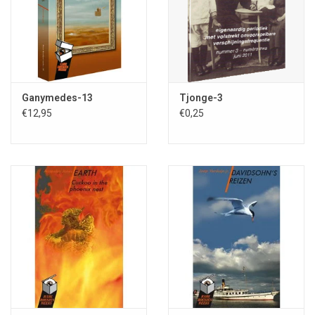
Trouwens: weet ú eigenlijk wel wat het verschil is tussen een
postbode en een postbezorger? En ontvangt u ook veelvuldig post
met '48 gratis kansen', voorzien van stempels met teksten zoals
‘Een belangrijk bericht voor toekomstige in ontvangst neming’ of
met de aansporing ‘Nu Openmaken!’ erop? Uit het nieuwe
Ganymedes-13
Tjonge-3
continent Autsralië?
€12,95
€0,25
De huilende postbode. 14 Maanden bij de post.; Paul Minkjan;
geïllustreerd door Ria Volk; Rare Boekjes-reeks deel 32; ISBN
978-90-78499-19-0; 312 blz.; 1e druk 2013; 4e editie; uitgever
Stichting Fantastische Vertellingen; omslagillustratie Ria Volk;
omslagontwerp Inge Heit & Bauke Muntz; bio-/bibliografieën
van de gepubliceerden