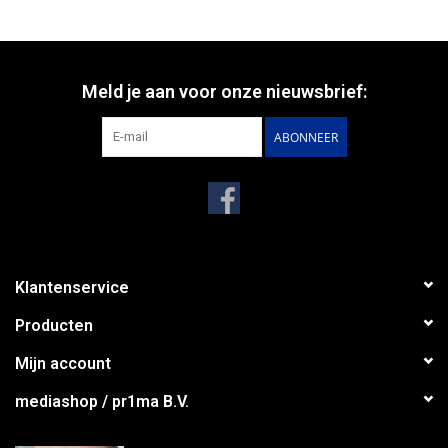
Meld je aan voor onze nieuwsbrief:
ABONNEER
Nederlandstalig talent op het gebied van fantastische literatuur en
kunst. De publicaties in deze reeks beogen de creativiteit te
stimuleren en de geesten maximaal te verruimen.
Klantenservice
Producten
Mijn account
mediashop / pr1ma B.V.