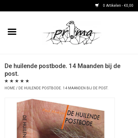
0 Artikelen - €0,00
Home
boeken
DVD's en CD's
De huilende postbode. 14 Maanden bij de
post.
periodieken
HOME
/
DE HUILENDE POSTBODE. 14 MAANDEN BIJ DE POST.
Rare Dingetjes-reeks
Bemoste Beeld-prijswinnaars