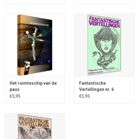
In dit nummer vindt u bijdragen van onder meer Remco Meisner,
Eddy C. Bertin, Guido Eekhaut, Julien C. Raasveld, Daniel Corti, Rob
Vooren en Joost Beke. Drie korte verhalen, verscheidene
recensies, illustraties en artikelen.
Het ruimteschip van de
Fantastische
paus
Vertellingen nr. 6
€5,95
€5,95