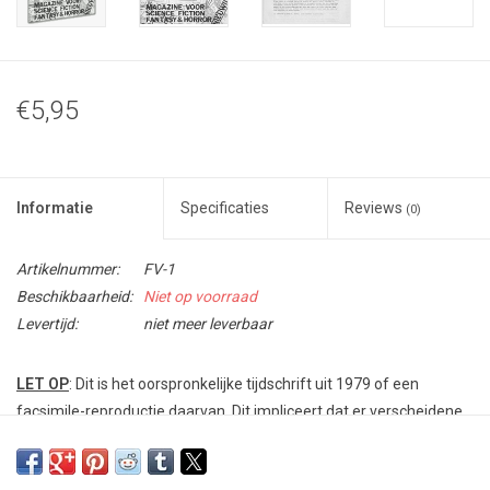
€5,95
Informatie
Specificaties
Reviews
(0)
Artikelnummer:
FV-1
Beschikbaarheid:
Niet op voorraad
Levertijd:
niet meer leverbaar
LET
OP
: Dit is het oorspronkelijke tijdschrift uit 1979 of een
facsimile-reproductie daarvan. Dit impliceert dat er verscheidene
onvolkomenheden in zitten, qua drukwerk, lay-out et cetera. Er zijn
nog slechts
enkele exemplaren
van deze oude nummers die