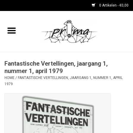
0 Artikelen - €0,00
Home
boeken
DVD's en CD's
Fantastische Vertellingen, jaargang 1,
nummer 1, april 1979
HOME
/
FANTASTISCHE VERTELLINGEN, JAARGANG 1, NUMMER 1, APRIL
periodieken
1979
Rare Dingetjes-reeks
Bemoste Beeld-prijswinnaars