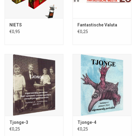
LET
OP
: Indien u prijsstelt op toezending van dit
Rare
Dingetje
en u
bent als abonnee op het tijdschrift
Fantastische Vertellingen
bereid enige tijd geduld te betrachten, door ons toestemming te
NIETS
Fantastische Valuta
verlenen de
NIETS
REFILL
mee te sturen met uw eerstvolgende
€0,95
€0,25
nummer van dat periodiek, dan kunt u met behulp van de
kortingscode
FV-abonnee
uw verzendkosten laten vervallen. U
kunt in dat geval deze kortingscode
FV-abonnee
invoeren tijdens
het doorlopen van het bestelproces.
Indien u terstond toezending verkiest, kunt u uiteraard een
reguliere bestelling plaatsen (dus inclusief verzendkosten) en dan
sturen wij u binnen een werkdag de
NIETS
REFILL
toe.
Rare
Dingetje
s-reeks
Via de
Rare Dingetjes-reeks
biedt de Stichting Fantastische
Vertellingen een springplank voor nieuw of miskend oorspronkelijk
Tjonge-3
Tjonge-4
Nederlandstalig talent op het gebied van fantastische literatuur en
€0,25
€0,25
kunst. De objecten in deze reeks beogen de creativiteit te