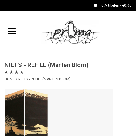
0 Artikelen - €0,00
Home
boeken
DVD's en CD's
NIETS - REFILL (Marten Blom)
HOME
/
NIETS - REFILL (MARTEN BLOM)
periodieken
Rare Dingetjes-reeks
Bemoste Beeld-prijswinnaars