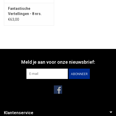
Fantastische
Vertellingen - 8 nrs.
abonnement IN
€63,00
NEDERLAND
Meld je aan voor onze nieuwsbrief:
ABONNEER
Klantenservice