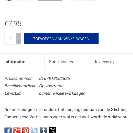
€7,95
+
TOEVOEGEN AAN WINKELWAGEN
-
Informatie
Specificaties
Reviews
(0)
Artikelnummer:
0167813202825
Beschikbaarheid:
Op voorraad
Levertijd:
binnen enkele werkdagen
Nu het feestgedruis rondom het tienjarig bestaan van de Stichting
Fantastische Vertellingen weer wat is geluwd, wordt de strijd voor
een steeds aantrekkelijker
Fantastische Vertellingen
weer ten volle
voortgezet.