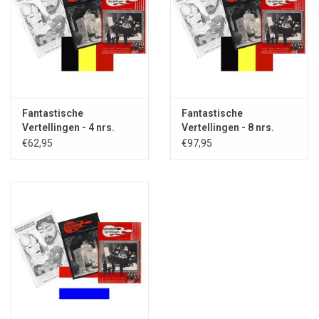
Fantastische
Fantastische
Vertellingen - 4 nrs.
Vertellingen - 8 nrs.
abonnement BUITEN
abonnement BUITEN
€62,95
€97,95
NEDERLAND
NEDERLAND