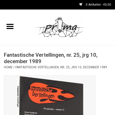
0 Artikelen - €0,00
Home
boeken
DVD's en CD's
Fantastische Vertellingen, nr. 25, jrg 10,
december 1989
HOME
/
FANTASTISCHE VERTELLINGEN, NR. 25, JRG 10, DECEMBER 1989
periodieken
Rare Dingetjes-reeks
Bemoste Beeld-prijswinnaars