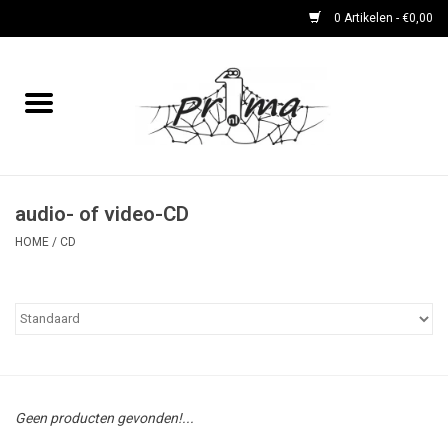
0 Artikelen - €0,00
Home
boeken
DVD's en CD's
audio- of video-CD
HOME
/
CD
periodieken
Rare Dingetjes-reeks
Bemoste Beeld-prijswinnaars
Geen producten gevonden!...