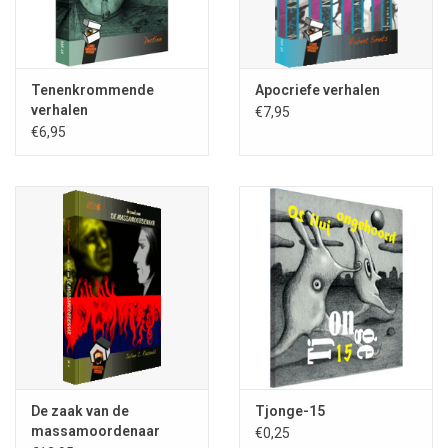
Rare
Boekje
s-reeks
Via de
Rare Boekjes-reeks
biedt de Stichting Fantastische
Vertellingen een springplank voor nieuw of misken
d oorspronkelijk
Tenenkrommende
Apocriefe verhalen
verhalen
€7,95
€6,95
Nederlandstalig talent op het gebied van fantastische literatuur en
kunst. De publicaties in deze reeks beogen de creativiteit te
stimuleren en de geesten maximaal te verruimen.
De zaak van de
Tjonge-15
massamoordenaar
€0,25