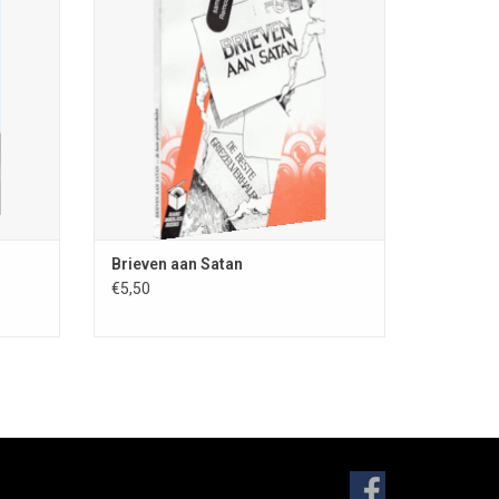
Rare Boekjes-reeks 10; ISBN 978-90-78499-
56; ISBN
14-5; 92 blz.; uitg. St. Fantastische
 St.
Vertellingen
ode 303
TOEVOEGEN AAN WINKELWAGEN
EN
Brieven aan Satan
€5,50