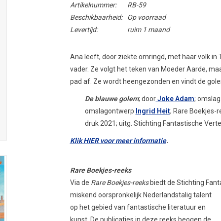
Artikelnummer:
RB-59
Beschikbaarheid:
Op voorraad
Levertijd:
ruim 1 maand
Ana leeft, door ziekte omringd, met haar volk in 
vader. Ze volgt het teken van Moeder Aarde, maa
pad af. Ze wordt heengezonden en vindt de golem
De blauwe golem
; door
Joke Adam
; omslag
omslagontwerp
Ingrid Heit
; Rare Boekjes-r
druk 2021; uitg. Stichting Fantastische Vert
Klik HIER voor meer informatie
.
Rare
Boekje
s-reeks
Via de
Rare Boekjes-reeks
biedt de Stichting Fan
misken
d oorspronkelijk Nederlandstalig talent
op het gebied van fantastische literatuur en
kunst. De publicaties in deze reeks beogen de