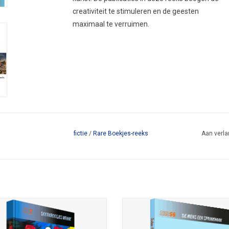
creativiteit te stimuleren en de geesten
maximaal te verruimen.
fictie
/
Rare Boekjes-reeks
Aan verla
roosjes wraak door Guido Eekhaut;
el-reeks 7; ISBN 978-90-78499-51-0;
De mens een sprinkhaan; Johan 
z.; 1e druk 2021; omslagill. Petra de
Haneveld; omslag- & binnenillustrati