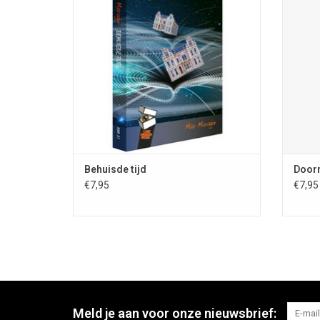
St. Fantastische Vertellingen; NUR code
Vries;
300
TOEVOEGEN AAN WINKELWAGEN
T
Behuisde tijd
Door
€7,95
€7,95
Meld je aan voor onze nieuwsbrief: