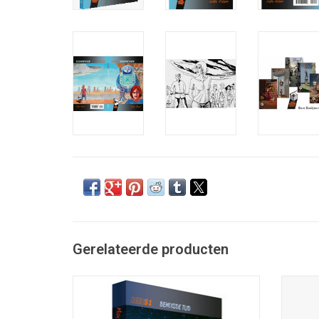
Gerelateerde producten
Behuisde tijd; Max Moragie; omslag &
Doorn
illustraties Ingrid Heit; Rare Boekjes-reeks
Snuff
51; ISBN 978-90-78499-45-9; 182 blz.; uitg.
103 bl