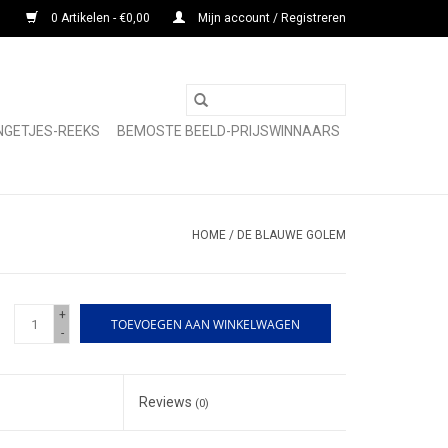
0 Artikelen - €0,00
Mijn account / Registreren
NGETJES-REEKS
BEMOSTE BEELD-PRIJSWINNAARS
HOME
/
DE BLAUWE GOLEM
+
TOEVOEGEN AAN WINKELWAGEN
-
Reviews
(0)