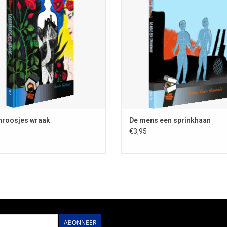
 omslagontw. Ingrid Heit; voorz. van
Jan van Bend; Rare Boekjes-reeks 
bio-/bibliografie
978-90-78499-52-7; 74 blz.; uitg.
Fantastische Vertellingen; NUR c
OEVOEGEN AAN WINKELWAGEN
TOEVOEGEN AAN WINKELWAG
nroosjes wraak
De mens een sprinkhaan
€3,95
ABONNEER