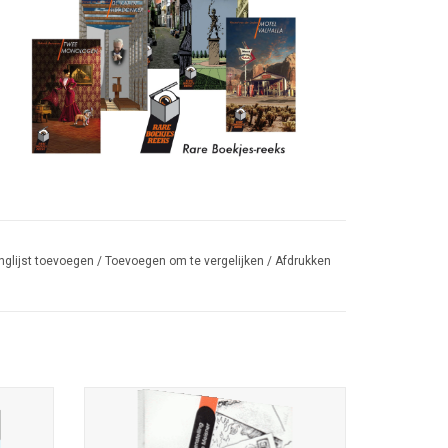
nglijst toevoegen
/
Toevoegen om te vergelijken
/
Afdrukken
Brieven aan Satan – de beste
griezelverhalen; samensteller Remco
Klein
Meisner; omslagillustratie Fred Hemmes;
es Gert-