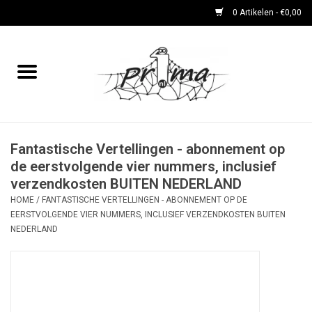
0 Artikelen - €0,00
Home
boeken
DVD's en CD's
Fantastische Vertellingen - abonnement op
de eerstvolgende vier nummers, inclusief
verzendkosten BUITEN NEDERLAND
periodieken
HOME
/
FANTASTISCHE VERTELLINGEN - ABONNEMENT OP DE
EERSTVOLGENDE VIER NUMMERS, INCLUSIEF VERZENDKOSTEN BUITEN
Rare Dingetjes-reeks
NEDERLAND
Bemoste Beeld-prijswinnaars