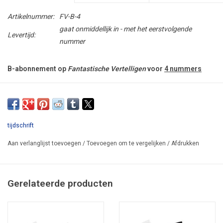
Artikelnummer:
FV-B-4
gaat onmiddellijk in - met het eerstvolgende
Levertijd:
nummer
B-abonnement op
Fantastische Vertelligen
voor
4
nummers
LET OP: dit abonnement kan alleen worden afgesloten voor
afleveradressen buiten Nederland!
tijdschrift
Voor een abonnement van 4 nummers aan een afleveradres in
Nederland klikt u
HIER
.
Aan verlanglijst toevoegen
/
Toevoegen om te vergelijken
/
Afdrukken
Dankzij dit abonnement bent u verzekerd van de toezending van
de eerstvolgende vier nummers van het tijdschrift
Fantastische
Gerelateerde producten
Vertellingen
aan een adres buiten Nederland:
u ontvangt het blad eerder dan de kopers van losse nummers;
voor een gereduceerde stuksprijs;