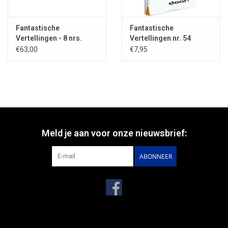
Fantastische
Fantastische
Vertellingen - 8 nrs.
Vertellingen nr. 54
abonnement IN
€63,00
€7,95
NEDERLAND
Meld je aan voor onze nieuwsbrief:
ABONNEER