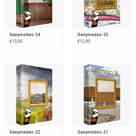
Dit jaarboek voorziet in de algemeen geaccepteerde,
evenwichtige staalkaart van wat de Nederlandstalige fantastische
literatuur voortbrengt.
Met trots maken wij bekend dat in dit jaarboek bijdragen zijn
opgenomen van (in alfabetische volgorde):
Ganymedes-24
Ganymedes-23
€13,95
€12,95
Finn
Audenaert
,
Ruben De Baerdemaeker
,
Timo Dageraad
,
Eveline van Dienst
, ,
Guido Eekhaut
,
Roelof Goudriaan
,
Ruuf
de Jong
,
Jorrit de Klerk
,
Jan J.B. Kuipers
,
Paul van
Leeuwenkamp
,
Ludo Maas
,
Remco Meisner
,
Max Moragie
,
Miriam Ootjers
,
Beck Palmas
,
Frank Roger
,
Laura
Scheepers
,
Karel Smolders
,
Oscar Tops
,
Laura
Weterings
en
Charles van Wettum
.
Zoals elk jaar worden de verhalen ook nu weer warm omhelsd
door een schilderij van de hand van ‘Ganymedes-roerganger’
Vincent van der Linden (
Trip to Alpha Centauri
, uit 1968).
In
Ganymedes
vindt u de actuele staalkaart van de
Ganymedes-22
Ganymedes-21
Nederlandstalige fantastische literatuur en kunst. Bekende