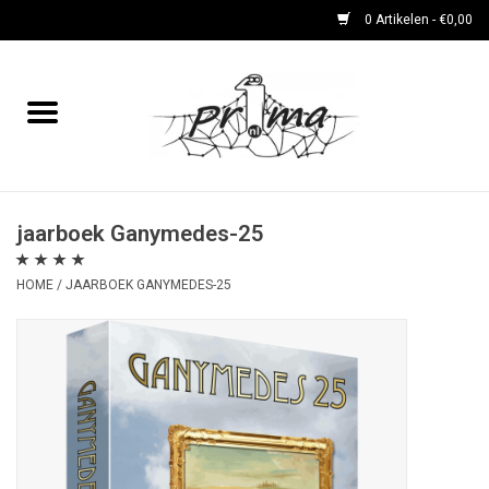
0 Artikelen - €0,00
Home
boeken
DVD's en CD's
jaarboek Ganymedes-25
HOME
/
JAARBOEK GANYMEDES-25
periodieken
Rare Dingetjes-reeks
Bemoste Beeld-prijswinnaars