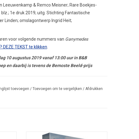
van Leeuwenkamp & Remco Meisner; Rare Boekjes-
lz.; 1e druk 2019; uitg. Stichting Fantastische
der Linden; omslagontwerp Ingrid Heit;
sturen voor volgende nummers van
Ganymedes
P DEZE TEKST te klikken
.
g 10 augustus 2019 vanaf 13:00 uur in B&B
p en daarbij is tevens de Bemoste Beeld-prijs
e
Terdoopbestelling
in 2019 werd vervaardigd:
nglijst toevoegen
/
Toevoegen om te vergelijken
/
Afdrukken