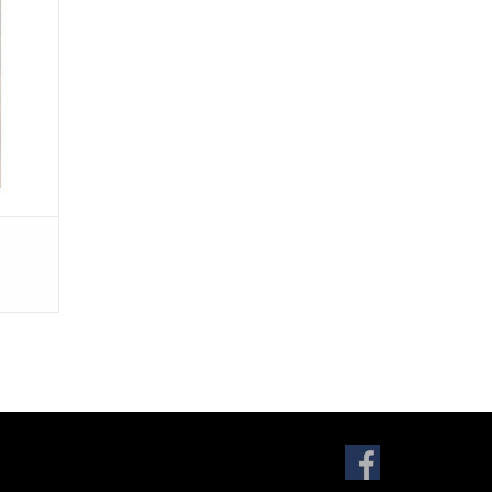
cent van
Heit;
EN