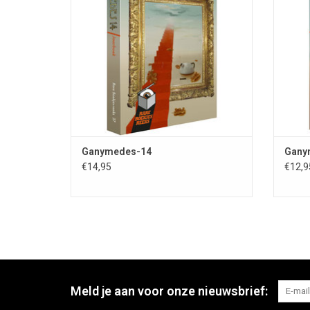
354 blz.; uitg. St. Fantastische Vertellingen;
en ku
omslagill. Vincent van der Linden;
Voor
omslagontw. Eduard&Eva; bio-/bibliografieën
van Gepubliceerden
T
TOEVOEGEN AAN WINKELWAGEN
Ganymedes-14
Gany
€14,95
€12,9
Meld je aan voor onze nieuwsbrief: