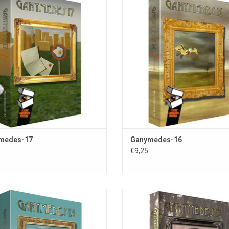
edes-17; Rare Boekjes-reeks deel
Ganymedes-16; Rare Boekjes-reek
SBN 978-90-78499-39-8; 300 blz.; 1e
44; ISBN 978-90-78499-35-0; 360 bl
2017; uitg. Stichting Fantastische
druk 2016; uitg. Stichting Fantas
ingen; omslagillustratie Vincent van
Vertellingen; omslagillustratie Vin
Linden; omslagontwerp Ingrid Heit;
der Linden; omslagontwerp Eduar
bio-/bibliografieën
bio-/bibliografieën van 24 gepublic
OEVOEGEN AAN WINKELWAGEN
TOEVOEGEN AAN WINKELWAG
medes-17
Ganymedes-16
Rare
Boekje
s-reeks
€9,25
Via de
Rare Boekjes-reeks
biedt de Stichting Fan
misken
d oorspronkelijk Nederlandstalig talent
op het gebied van fantastische literatuur en
kunst. De publicaties in deze reeks beogen de
de DERDE DRUK van het jaarboek
Ganymedes-12; Rare Boekjes-ree
creativiteit te stimuleren en de geesten
es-13 vindt u de staalkaart van de
ISBN 978-90-78499-47-3; 231 blz.; 
maximaal te verruimen.
 fantastische korte verhalen, poëzie
2019; uitg. Stichting Fantastis