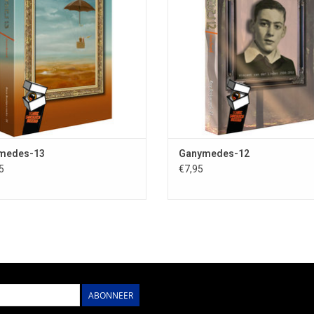
nstuitingen van het afgelopen jaar.
Vertellingen; omslagillustratie Vin
zien van korte biografieën van de
der Linden; omslagontwerp Ingrid 
auteurs/kunstenaars.
bio-/bibliografieën
OEVOEGEN AAN WINKELWAGEN
TOEVOEGEN AAN WINKELWAG
medes-13
Ganymedes-12
5
€7,95
ABONNEER