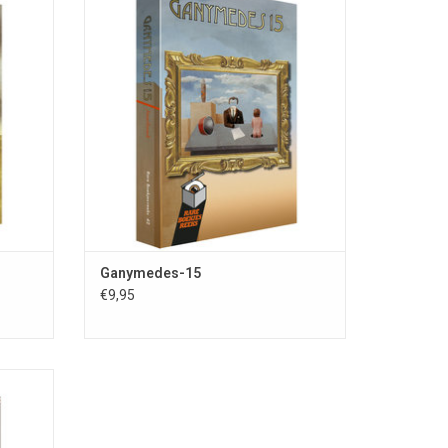
s deel
Ganymedes-15; Rare Boekjes-reeks deel
z.; 2e
42; ISBN 978-90-78499-29-9; 355 blz.; 1e
tische
druk 2015; uitg. Stichting Fantastische
cent van
Vertellingen; omslagillustratie Vincent van
d&Eva;
der Linden; omslagontwerp Eduard&Eva;
eerden.
bio-/bibliografieën van 22 gepubliceerden.
EN
TOEVOEGEN AAN WINKELWAGEN
Ganymedes-15
€9,95
tastische Vertellingen een springplank voor nieuw of
ks 53;
1e druk
che