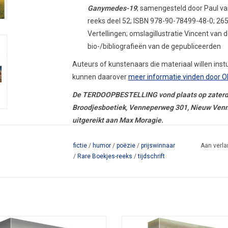
Ganymedes-19
; samengesteld door Paul 
reeks deel 52; ISBN 978-90-78499-48-0; 265 b
Vertellingen; omslagillustratie Vincent van 
bio-/bibliografieën van de gepubliceerden
Auteurs of kunstenaars die materiaal willen in
kunnen daarover
meer informatie vinden door O
De TERDOOPBESTELLING vond plaats op zaterda
Broodjesboetiek, Venneperweg 301, Nieuw Venne
uitgereikt aan Max Moragie.
Hieronder de trailer, die tijdens de druk bezocht
fictie
/
humor
/
poëzie
/
prijswinnaar
Aan verla
/
Rare Boekjes-reeks
/
tijdschrift