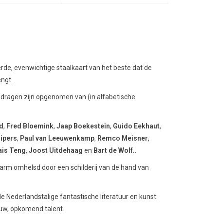
rde, evenwichtige staalkaart van het beste dat de
engt.
ijdragen zijn opgenomen van (in alfabetische
d
,
Fred Bloemink
,
Jaap Boekestein
,
Guido Eekhaut
,
uipers
,
Paul van Leeuwenkamp
,
Remco Meisner
,
is Teng
,
Joost Uitdehaag
en
Bart de Wolf.
.
arm omhelsd door een schilderij van de hand van
.
de Nederlandstalige fantastische literatuur en kunst.
uw, opkomend talent.