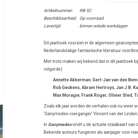
Artikelnummer:
RB-52
Beschikbaarheid:
Op voorraad
Levertijd:
binnen enkele werkdagen
Dit jaarboek voorziet in de algemeen geacceptee
Nederlandstalige fantastische literatuur voortbr
Met trots maken wij bekend dat in dit jaarboek b
volgorde):
Annette Akkerman
,
Gert-Jan van den Bem
Rob Geukens
,
Abram Hertroys
,
Jan J.B. K
Max Moragie
,
Frank Roger
,
Olivier Sted
,
Ta
Zoals elk jaar worden de verhalen ook nu weer w
‘Ganymedes-roerganger’ Vincent van der Linden
In
Ganymedes
vindt u de actuele staalkaart van 
Bekende auteurs fungeren als aanjager voor nie