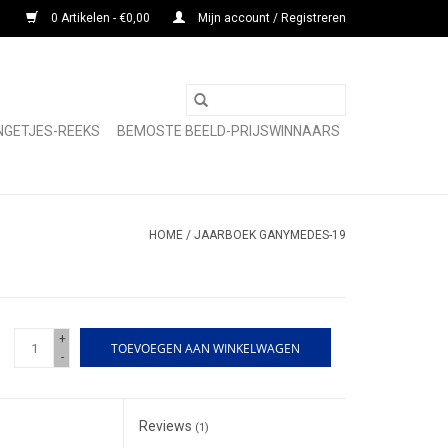
0 Artikelen - €0,00
Mijn account / Registreren
NGETJES-REEKS
BEMOSTE BEELD-PRIJSWINNAARS
HOME
/
JAARBOEK GANYMEDES-19
+
TOEVOEGEN AAN WINKELWAGEN
-
Reviews
(1)