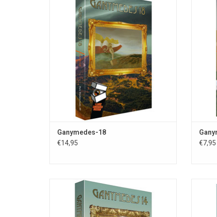
Ganymedes-18; 2e druk; Rare Boekjes-
Ganym
reeks deel 49; ISBN 978-90-78499-43-5; 352
45; I
blz.; uitg. St. Fantastische Vertellingen;
druk 
omslagill. Vincent van der Linden;
Vertell
omslagontw. Ingrid Heit; bio-/bibliografieën
der 
TOEVOEGEN AAN WINKELWAGEN
T
Ganymedes-18
Gany
€14,95
€7,95
Ganymedes-14; samenst. Paul van
In 
Leeuwenkamp & Remco Meisner; Rare
Ganymed
Boekjes-reeks 37; ISBN 978-90-78499-24-4;
actuele