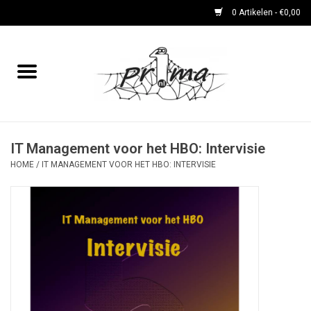
0 Artikelen - €0,00
Home
boeken
DVD's en CD's
IT Management voor het HBO: Intervisie
HOME
/
IT MANAGEMENT VOOR HET HBO: INTERVISIE
periodieken
Rare Dingetjes-reeks
Bemoste Beeld-prijswinnaars