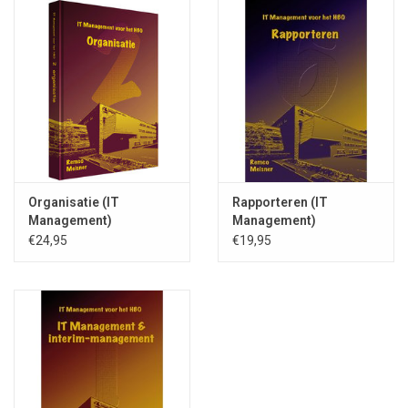
afronding. Ook worden wat praktijkvoorbeelden van succesvolle
en onsuccesvolle intervisie beschreven:
- intervisie in hoofdlijnen;
- intervisie doelgroepen;
- intervisie doelstellingen;
- intervisiestructuur;
- intervisie groepsamenstelling;
- intervisie procedure;
Organisatie (IT
Rapporteren (IT
- intervisieresultaten en kenmerkende verschillen;
Management)
Management)
- intervisie vraagstukken.
€24,95
€19,95
Bevat oefenvragen met daarbijbehorende antwoorden,
huiswerkopgaven, een oefenpuzzel en literatuuroverzicht.
IT Management voor het HBO
-
Intervisie
; ing. Remco
Meisner MBA CCMM; uitgave van de Stichting MINCE2
Foundation, Nieuw Vennep; 2013; ISBN 978-90-70808-30-3;