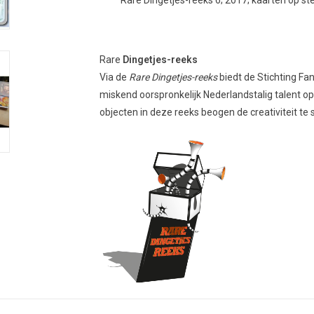
Rare Dingetjes-reeks 6; 2017; kaarten op stev
Rare
Dingetje
s-reeks
Via de
Rare Dingetjes-reeks
biedt de Stichting Fa
miskend oorspronkelijk Nederlandstalig talent op
objecten in deze reeks beogen de creativiteit t