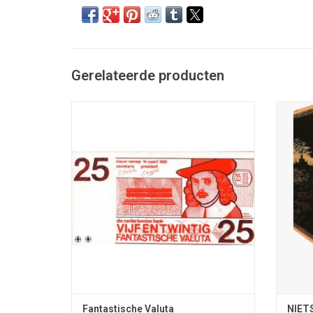
Gerelateerde producten
Vijfentwintig Fantastische Valuta. Ter
gelegenheid van het 25-jarig jubileum van
NIETS
de Stichting Fantastische Vertellingen in
(optie
2004 door de (afgebeelde) Nederlandse
Haen; R
Bank uitgegeven biljet van 25 Fantastische
20
Valuta
Ve
hoof
T
Fantastische Valuta
NIETS