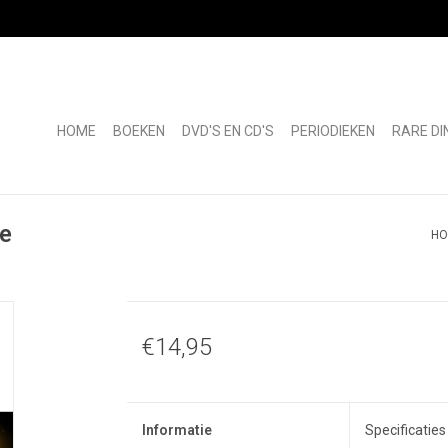
HOME
BOEKEN
DVD'S EN CD'S
PERIODIEKEN
RARE DI
e
HO
€14,95
Informatie
Specificaties