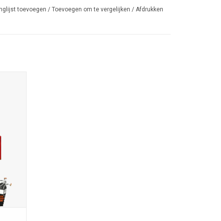
nglijst toevoegen
/
Toevoegen om te vergelijken
/
Afdrukken
;
 Remco
rton; 1e
ische
 is ook
EN