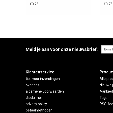
€0,25
€0,75
Meld je aan voor onze nieuwsbrief:
Klantenservice
Produc
tips voor inzendingen
Alle pro
over ons
Nieuwe 
algemene voorwaarden
Aanbied
disclaimer
Tags
privacy policy
RSS-fe
betaalmethoden