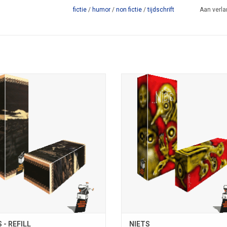
fictie
/
humor
/
non fictie
/
tijdschrift
Aan verla
 REFILL; Marten Blom; landheiding
NIETS; Gidion van de Swaluw
 1) Remco Meisner of (optie 2) Anaïd
slijbuiter/gewijsaanwijbruiksing
are Dingetjes-reeks 3; karton; 1e run
Meisner; Rare Dingetjes-reeks 2; ka
14; uitg. Stichting Fantastische
run 2014; uitg. Stichting Fantast
rtellingen; de aanleidinggevend
Vertellingen; de bijbehorende refill
dverpakking is separaat leverbaar
beschikbaar
OEVOEGEN AAN WINKELWAGEN
TOEVOEGEN AAN WINKELWAG
 - REFILL
NIETS