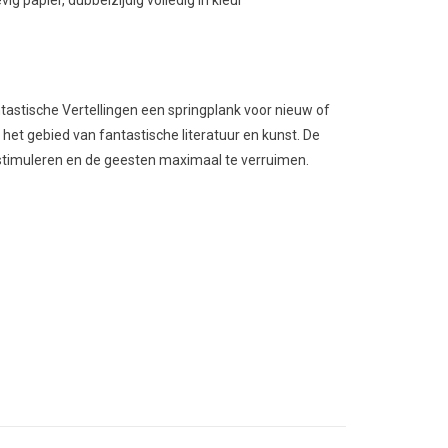
ig papier, dubbelzijdig volledig in kleur
ntastische Vertellingen een springplank voor nieuw of
 het gebied van fantastische literatuur en kunst. De
e stimuleren en de geesten maximaal te verruimen.