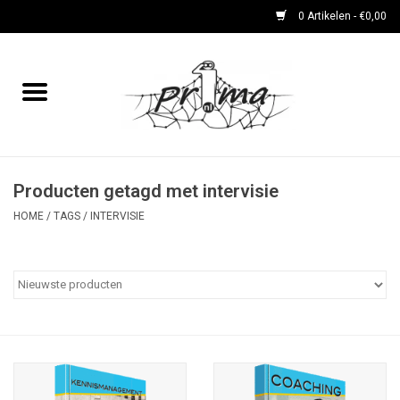
0 Artikelen - €0,00
Home
boeken
DVD's en CD's
Producten getagd met intervisie
HOME
/
TAGS
/
INTERVISIE
periodieken
Rare Dingetjes-reeks
Bemoste Beeld-prijswinnaars