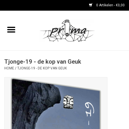
0 Artikelen - €0,00
Home
boeken
DVD's en CD's
Tjonge-19 - de kop van Geuk
HOME
/
TJONGE-19 - DE KOP VAN GEUK
periodieken
Rare Dingetjes-reeks
Bemoste Beeld-prijswinnaars