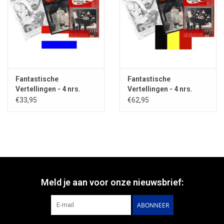
Fantastische
Fantastische
Vertellingen - 4 nrs.
Vertellingen - 4 nrs.
abonnement IN
abonnement BUITEN
€33,95
€62,95
NEDERLAND
NEDERLAND
Meld je aan voor onze nieuwsbrief:
ABONNEER