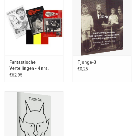
Fantastische
Tjonge-3
Vertellingen - 4 nrs.
€0,25
abonnement BUITEN
€62,95
NEDERLAND