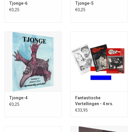
Tjonge-6
Tjonge-5
€0,25
€0,25
Tjonge-4
Fantastische
Vertellingen - 4 nrs.
€0,25
abonnement IN
€33,95
NEDERLAND