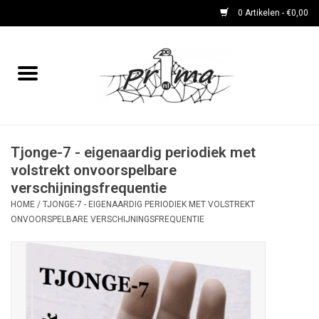
0 Artikelen - €0,00
Home
boeken
DVD's en CD's
Tjonge-7 - eigenaardig periodiek met
volstrekt onvoorspelbare
verschijningsfrequentie
periodieken
HOME
/
TJONGE-7 - EIGENAARDIG PERIODIEK MET VOLSTREKT
ONVOORSPELBARE VERSCHIJNINGSFREQUENTIE
Rare Dingetjes-reeks
Bemoste Beeld-prijswinnaars