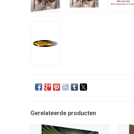
Gerelateerde producten
Tjonge-6; vreselijk onregelmatig
verschijnende en bizarre periodiek;