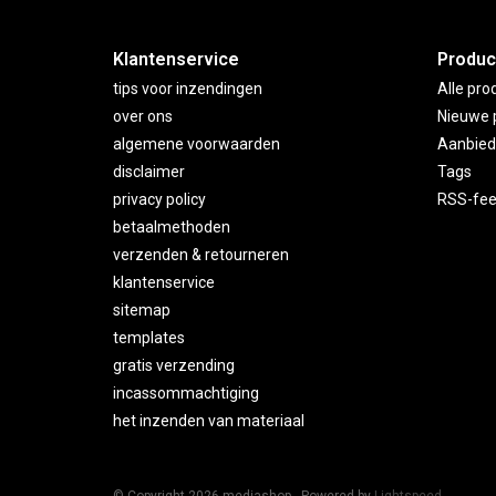
Klantenservice
Produc
tips voor inzendingen
Alle pro
over ons
Nieuwe 
algemene voorwaarden
Aanbied
disclaimer
Tags
privacy policy
RSS-fe
betaalmethoden
verzenden & retourneren
klantenservice
sitemap
templates
gratis verzending
incassommachtiging
het inzenden van materiaal
© Copyright 2026 mediashop - Powered by
Lightspeed