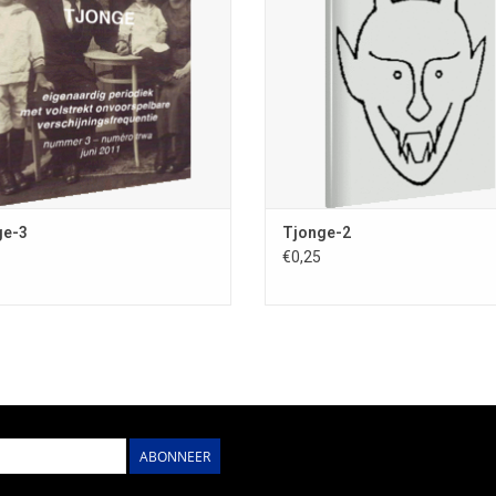
vast abonnement onaantrekkelijk 
 verscheen ruim vijfentwintig jaar
Uitgebracht in november 198
en, hetgeen een vast abonnement
onaantrekkelijk maakt.
OEVOEGEN AAN WINKELWAGEN
ge-3
Tjonge-2
€0,25
ABONNEER