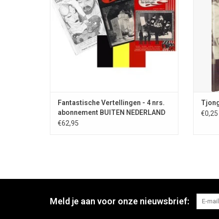
NEDERLAND. Dit abonnement is een stuk
nummer
voordeliger dan viermaal een los tijdschrift
geled
bestellen.
TOEVOEGEN AAN WINKELWAGEN
T
Fantastische Vertellingen - 4 nrs.
Tjon
abonnement BUITEN NEDERLAND
€0,25
€62,95
Meld je aan voor onze nieuwsbrief: