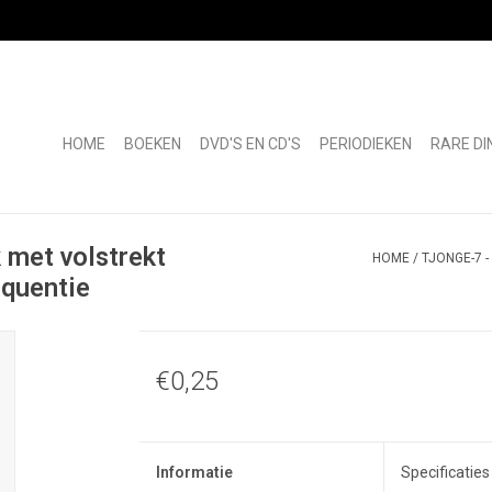
HOME
BOEKEN
DVD'S EN CD'S
PERIODIEKEN
RARE DI
 met volstrekt
HOME
/
TJONGE-7 
equentie
€0,25
Informatie
Specificaties