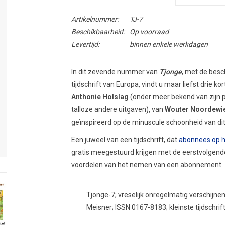
Artikelnummer:
TJ-7
Beschikbaarheid:
Op voorraad
Levertijd:
binnen enkele werkdagen
In dit zevende nummer van
Tjonge
, met de bes
tijdschrift van Europa, vindt u maar liefst drie k
Anthonie Holslag
(onder meer bekend van zijn p
talloze andere uitgaven), van
Wouter Noordewi
geïnspireerd op de minuscule schoonheid van dit 
Een juweel van een tijdschrift, dat
abonnees op he
gratis meegestuurd krijgen met de eerstvolgende 
voordelen van het nemen van een abonnement.
Tjonge-7; vreselijk onregelmatig verschijne
Meisner; ISSN 0167-8183; kleinste tijdschri