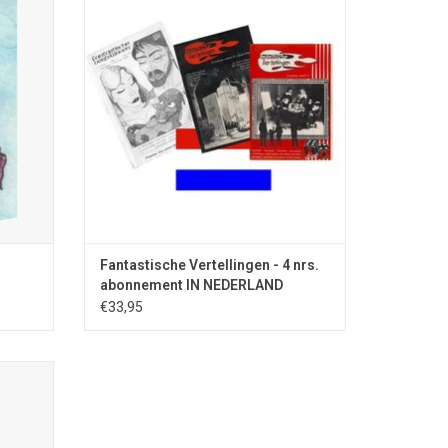
nde en
Met dit abonnement bent u verzekerd van
 Remco
de toezending van de eerstvolgende vier
jdschrift
nummers van het tijdschrift "Fantastische
 2014
Vertellingen" aan een adres IN NEDERLAND.
Dit abonnement is een stuk voordeliger dan
EN
viermaal een los tijdschrift bestellen.
TOEVOEGEN AAN WINKELWAGEN
Fantastische Vertellingen - 4 nrs.
abonnement IN NEDERLAND
€33,95
ekje is
 bevat
nummer
en een