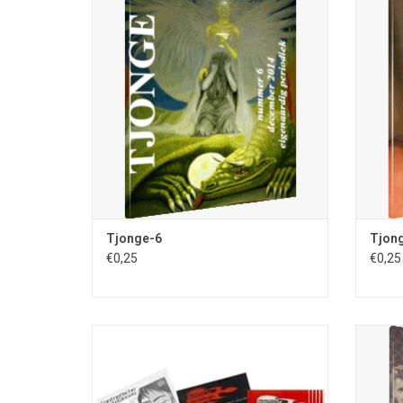
T
samenstelling Remco Meisner; ISSN 0167-
ver
8183; kleinste tijdschrift van Europa (40 x
samens
35 mm); 56 blz.; december 2014
8183; 
TOEVOEGEN AAN WINKELWAGEN
T
Tjonge-6
Tjon
€0,25
€0,25
Met dit abonnement bent u verzekerd van
de toezending van de eerstvolgende vier
Dit vr
nummers van het tijdschrift "Fantastische
het k
Vertellingen" aan een adres BUITEN
telk