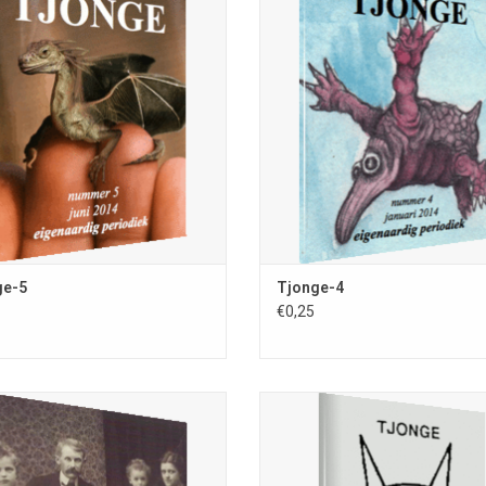
jonge-5; vreselijk onregelmatig
vreselijk onregelmatig verschijne
schijnende en bizarre periodiek;
bizarre periodiek; samenstelling
telling Remco Meisner; ISSN 0167-
Meisner; ISSN 0167-8183; kleinste ti
kleinste tijdschrift van Europa (40 x
van Europa (40 x 35 mm); januari
35 mm); juni 2014
TOEVOEGEN AAN WINKELWAG
OEVOEGEN AAN WINKELWAGEN
ge-5
Tjonge-4
€0,25
Dit vreselijk onregelmatige periodi
het kleinste van Europa, maar het
eselijk onregelmatige periodiekje is
telkenmale enige pareltjes. Dit 
leinste van Europa, maar het bevat
verscheen 25 jaar geleden, hetge
enmale enige pareltjes. Het vorige