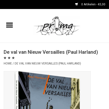
0 Artikelen - €0,00
Home
boeken
DVD's en CD's
De val van Nieuw Versailles (Paul Harland)
HOME
/
DE VAL VAN NIEUW VERSAILLES (PAUL HARLAND)
periodieken
Rare Dingetjes-reeks
Bemoste Beeld-prijswinnaars