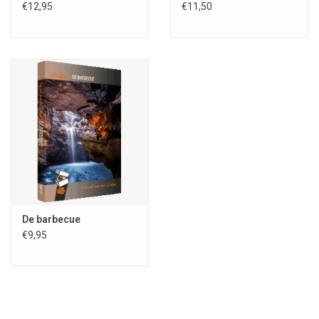
€12,95
€11,50
Vertellingen een springplank voor nieuw of misken
d oorspronkelijk
Nederlandstalig talent op het gebied van fantastische literatuur en
De barbecue
kunst. De publicaties in deze reeks beogen de creativiteit te
€9,95
stimuleren en de geesten maximaal te verruimen.