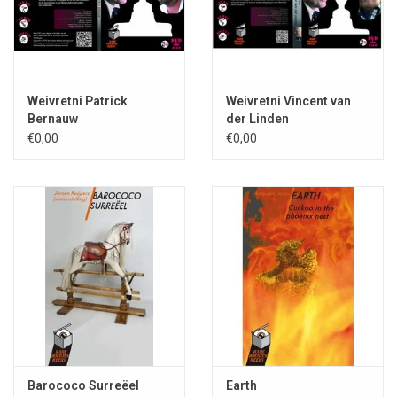
Deze publicatie was, als gevolg van de overweldigende
belangstelling, vrijwel onmiddellijk na verschijning in 1983
uitverkocht. Deze verbeterde herdruk is mede daarom dringend
gewenst.
Weivretni Patrick
Weivretni Vincent van
Bernauw
der Linden
€0,00
€0,00
Paul Harland was de EERSTE winnaar
van de Bemoste Beeld-prijs
De val van Nieuw Versailles; Paul Harland; Rare Boekjes-reeks
deel 1; ISBN 978-90-78499-06-8; 74 blz.; 1e druk 1983; 2e
druk 1988; 3e druk 2007; uitgever Stichting Fantastische
Vertellingen; omslag Fred Hemmes; bio-/bibliografie;
nawoord door Rob Vooren
Rare
Boekje
s-reeks
Barococo Surreëel
Earth
Via de
Rare Boekjes-reeks
biedt de Stichting Fantastische