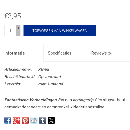
€3,95
+
TOEVOEGEN AAN WINKELWAGEN
-
Informatie
Specificaties
Reviews
(0)
Artikelnummer:
RB-68
Beschikbaarheid:
Op voorraad
Levertijd:
ruim 1 maand
Fantastische Verbeeldingen-3
is een
kettingstrip
: één stripverhaal,
gemaakt door veertien oorspronkelijk Nederlandstalige
striptekenaars en uitgegeven in nauwe samenwerking tussen
uitgeverij
Quasis
, de
Stichting Fantastische Vertellingen
en de
bekende striptekenaar
Eric Snelleman
.