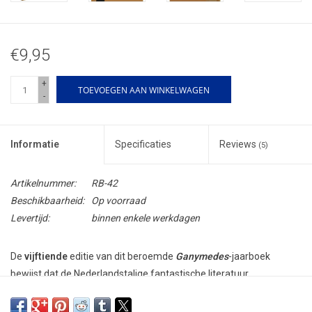
€9,95
+
TOEVOEGEN AAN WINKELWAGEN
-
Informatie
Specificaties
Reviews
(5)
Artikelnummer:
RB-42
Beschikbaarheid:
Op voorraad
Levertijd:
binnen enkele werkdagen
De
vijftiende
editie van dit beroemde
Ganymedes
-jaarboek
bewijst dat de Nederlandstalige fantastische literatuur
springlevend is. Het aantal inzendingen voor
Ganymedes
overtrof
dit jaar onze stoutste verwachtingen. De kwaliteit van het