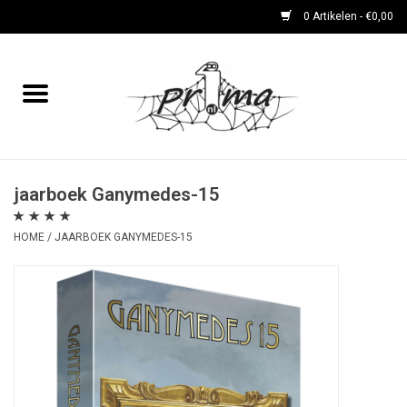
0 Artikelen - €0,00
Home
boeken
DVD's en CD's
jaarboek Ganymedes-15
HOME
/
JAARBOEK GANYMEDES-15
periodieken
Rare Dingetjes-reeks
Bemoste Beeld-prijswinnaars