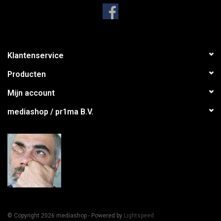
Rare
Boekje
s-reeks
Via de
Rare Boekjes-reeks
biedt de Stichting Fantastische
Vertellingen een springplank voor nieuw of misken
d oorspronkelijk
Klantenservice
Producten
Mijn account
mediashop / pr1ma B.V.
Nederlandstalig talent op het gebied van fantastische literatuur en
kunst. De publicaties in deze reeks beogen de creativiteit te
stimuleren en de geesten maximaal te verruimen.
© Copyright 2026 mediashop - Powered by
Lightspeed