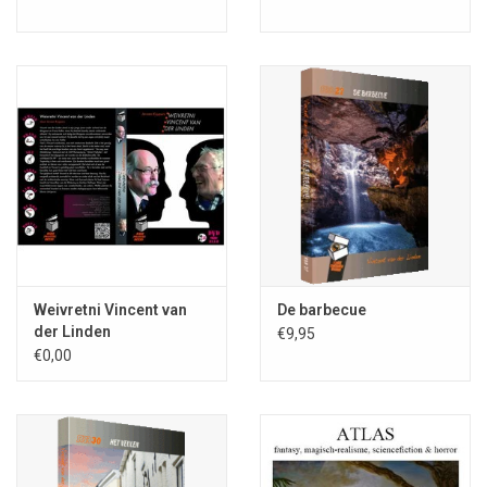
auteurs fungeren als aanjager voor nieuw, opkomend talent.
Ganymedes-15
; samengesteld door Paul van Leeuwenkamp
& Remco Meisner; Rare Boekjes-reeks deel 42; ISBN 978-90-
78499-29-9; 355 blz.; 1e druk 2015; uitg. Stichting
Fantastische Vertellingen; omslagillustratie Vincent van der
Linden; omslagontwerp Eduard&Eva; bio-/bibliografieën van
de gepubliceerden
Auteurs of kunstenaars die materiaal willen insturen voor
Weivretni Vincent van
De barbecue
volgende nummers van
Ganymedes
kunnen daarover
meer
der Linden
€9,95
informatie vinden door OP DEZE TEKST te klikken
.
€0,00
Hieronder de trailer, gemaakt tijdens de druk bezochte
Terdoopbestelling
op 19 september 2014 in Café Captein & Co in
Amsterdam (waarbij tevens
Fantastische Verbeeldingen
werd
gepresenteerd en daarnaast ook de
Bemoste Beeld-prijs
is