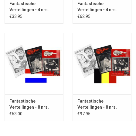
Fantastische
Fantastische
Vertellingen - 4 nrs.
Vertellingen - 4 nrs.
abonnement IN
abonnement BUITEN
€33,95
€62,95
NEDERLAND
NEDERLAND
Fantastische
Fantastische
Vertellingen - 8 nrs.
Vertellingen - 8 nrs.
abonnement IN
abonnement BUITEN
€63,00
€97,95
NEDERLAND
NEDERLAND