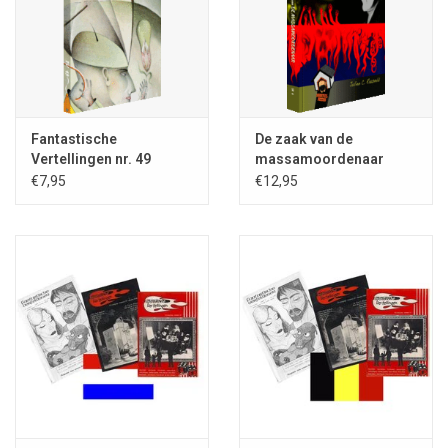
van Leeuwenkamp
en
Max Moragie
.
Het omslagontwerp is gemaakt door
Ingrid Heit
. In het tijdschrift
is van alle gepubliceerden een korte, geïllustreerde
bio-/bibliografie opgenomen.
Fantastische
De zaak van de
Vertellingen nr. 49
massamoordenaar
€7,95
€12,95
U kunt dit tijdschrift uiteraard los kopen, indien u dat verkiest, maar
een abonnement is véél voordeliger:
klik hier voor het afsluiten van een abonnement
.