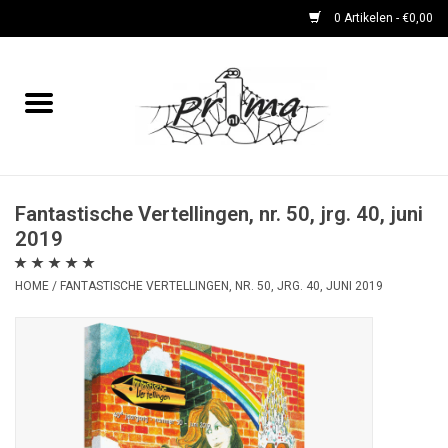
0 Artikelen - €0,00
Home
boeken
DVD's en CD's
Fantastische Vertellingen, nr. 50, jrg. 40, juni
2019
periodieken
HOME
/
FANTASTISCHE VERTELLINGEN, NR. 50, JRG. 40, JUNI 2019
Rare Dingetjes-reeks
Bemoste Beeld-prijswinnaars