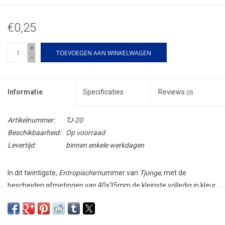
€0,25
+
TOEVOEGEN AAN WINKELWAGEN
-
Informatie
Specificaties
Reviews
(0)
Artikelnummer:
TJ-20
Beschikbaarheid:
Op voorraad
Levertijd:
binnen enkele werkdagen
In dit twintigste,
Entropische
nummer van
Tjonge
, met de
bescheiden afmetingen van 40x35mm de kleinste volledig in kleur
uitgevoerde
glossy
van Europa, vindt u over 16 bladzijden
verspreid twee korte verhalen van
Frank Roger
en een cartoon
van
Pieter Spronck
. Het omslagje verwijst naar het fenomeen