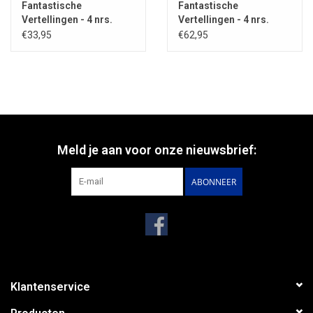
Fantastische
Fantastische
Vertellingen - 4 nrs.
Vertellingen - 4 nrs.
abonnement IN
abonnement BUITEN
€33,95
€62,95
NEDERLAND
NEDERLAND
Meld je aan voor onze nieuwsbrief:
ABONNEER
Klantenservice