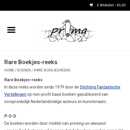
0 Artikelen - €0,00
Home
boeken
DVD's en CD's
Rare Boekjes-reeks
HOME
/
BOEKEN
/
RARE BOEKJES-REEKS
periodieken
Rare Boekjes-reeks
In deze reeks worden sinds 1979 door de
Stichting Fantastische
Rare Dingetjes-reeks
Vertellingen
op non-profit basis boeken gepubliceerd van
oorspronkelijk Nederlandstalige auteurs en kunstenaars.
Bemoste Beeld-prijswinnaars
P-O-D
De boeken worden door middel van
printing-on-demand