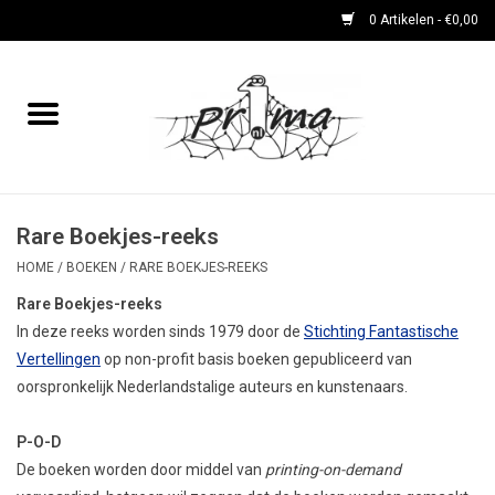
0 Artikelen - €0,00
Home
boeken
DVD's en CD's
Rare Boekjes-reeks
HOME
/
BOEKEN
/
RARE BOEKJES-REEKS
periodieken
Rare Boekjes-reeks
In deze reeks worden sinds 1979 door de
Stichting Fantastische
Rare Dingetjes-reeks
Vertellingen
op non-profit basis boeken gepubliceerd van
oorspronkelijk Nederlandstalige auteurs en kunstenaars.
Bemoste Beeld-prijswinnaars
P-O-D
De boeken worden door middel van
printing-on-demand