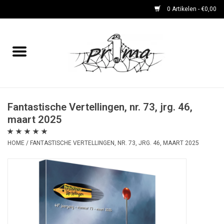
0 Artikelen - €0,00
Home
boeken
DVD's en CD's
Fantastische Vertellingen, nr. 73, jrg. 46,
maart 2025
periodieken
HOME
/
FANTASTISCHE VERTELLINGEN, NR. 73, JRG. 46, MAART 2025
Rare Dingetjes-reeks
Bemoste Beeld-prijswinnaars