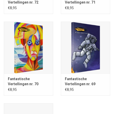
Vertellingen nr. 72
Vertellingen nr. 71
In het tijdschrift is van alle gepubliceerden een korte,
€8,95
€8,95
geïllustreerde bio-/bibliografie opgenomen.
Klik
HIER voor meer achtergrondinformatie
.
U kunt dit tijdschrift uiteraard los kopen, indien u dat verkiest, maar
een abonnement is véél voordeliger:
klik hier voor het afsluiten van een abonnement
.
Fantastische
Fantastische
Vertellingen nr. 70
Vertellingen nr. 69
€8,95
€8,95