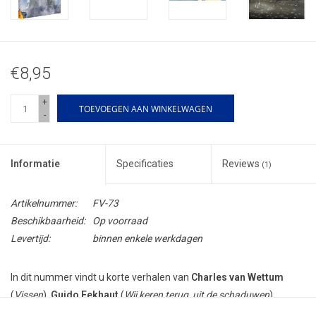
€8,95
+
TOEVOEGEN AAN WINKELWAGEN
-
Informatie
Specificaties
Reviews
(1)
Artikelnummer:
FV-73
Beschikbaarheid:
Op voorraad
Levertijd:
binnen enkele werkdagen
In dit nummer vindt u korte verhalen van
Charles van Wettum
(
Vissen
),
Guido Eekhaut
(
Wij keren terug, uit de schaduwen
),
Eveline van Dienst
(
Nobelprijs voor de wetenschap
),
Johan Klein