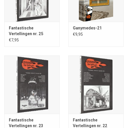
Fantastische
Ganymedes-21
Vertellingen nr. 25
€9,95
€7,95
Fantastische
Fantastische
Vertellingen nr. 23
Vertellingen nr. 22