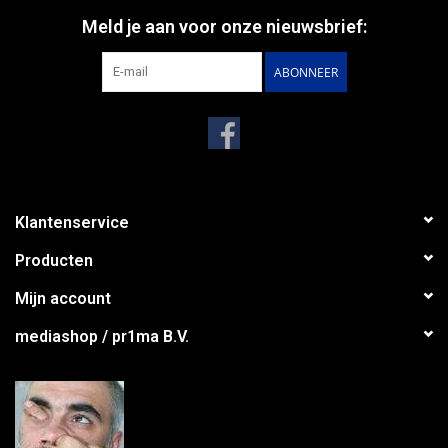
Meld je aan voor onze nieuwsbrief:
ABONNEER
Klantenservice
Producten
Mijn account
mediashop / pr1ma B.V.