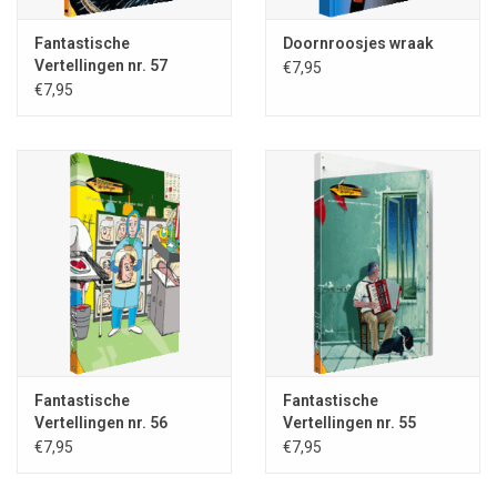
Fantastische
Doornroosjes wraak
Vertellingen nr. 57
€7,95
€7,95
Fantastische
Fantastische
Vertellingen nr. 56
Vertellingen nr. 55
€7,95
€7,95