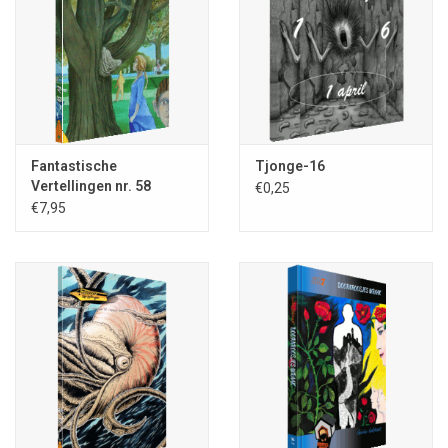
Fantastische
Tjonge-16
Vertellingen nr. 58
€0,25
€7,95