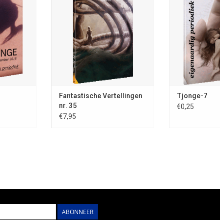
periodiek; sam
bizarre
september 2015; ISSN 0167-8132;
Meisner; ISSN 01
ling Remco
95blz.; A5-formaat; volledig in
tijdschrift van
3; kleinste
kleur; uitg. Stichting Fantastische
mm); augustus 2
a (40 x 35
Vertellingen, Nieuw Vennep; losse
kleur;
volledig in
nrs. €7,95; omslagill. Marten Blom
z.
TOEVOEGEN AA
TOEVOEGEN AAN WINKELWAGEN
NKELWAGEN
Fantastische Vertellingen
Tjonge-7
nr. 35
€0,25
€7,95
ABONNEER