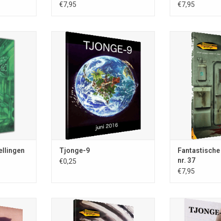
€7,95
€7,95
Tjonge-9; vreselijk onregelmatig
verschijnende en bizarre
gen; nr. 38;
Fantastische Ver
periodiek; samenstelling Remco
-8132; 102
maart 2016; IS
Meisner; ISSN 0167-8183; kleinste
ig in kleur;
blz.; A5-formaat;
tijdschrift van Europa (40 x 35
tastische
uitg. Stichti
mm); juni 2016; volledig in kleur;
ennep; losse
Vertellingen, Ni
40 blz.
 Gidion van
nrs. €7,95; omsl
Out
NKELWAGEN
TOEVOEGEN AA
ellingen
Tjonge-9
Fantastische
nr. 37
€0,25
€7,95
Tjonge-7; vrese
verschijnen
nregelmatig
Fantastische Vertellingen; nr. 35;