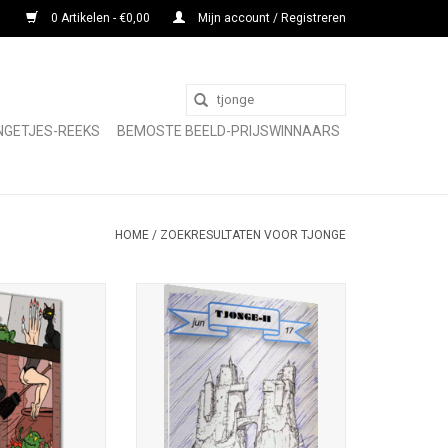
0 Artikelen - €0,00
Mijn account / Registreren
NGETJES-REEKS
BEMOSTE BEELD-PRIJSWINNAARS
HOME
/
ZOEKRESULTATEN VOOR TJONGE
Tjonge-11; een eigenaardig
nummer; samenstelling Remco
tellingen; nr. 42;
Meisner; ISSN 0167-8183; kleinste
N 0167-8132; 142
tijdschrift van Europa (40 x 35
 volledig in kleur;
mm); juni 2017; volledig in kleur;
ng Fantastische
92 blz.
euw Vennep; losse
slagill. Joshua
TOEVOEGEN AAN WINKELWAGEN
ters