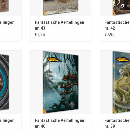
NKELWAGEN
TOEVOEGEN AA
ellingen
Fantastische Vertellingen
Fantastische
nr. 43
nr. 42
€7,95
€7,95
gen; nr. 41;
Fantastische Vertellingen; nr. 40;
Fantastische Ver
132; 92 blz.;
december 2016; ISSN 0167-8132;
september 2016;
kleur; uitg.
103 blz.; A5-formaat; volledig in
102 blz.; A5-for
tische
kleur; uitg. Stichting Fantastische
kleur; uitg. Stic
ennep; losse
Vertellingen, Nieuw Vennep; losse
Vertellingen, Ni
 Marten Blom
nrs. €7,95; omslagill. Daniëlle
nrs. €7,95; oms
Futselaar
Futs
NKELWAGEN
TOEVOEGEN AAN WINKELWAGEN
TOEVOEGEN AA
ellingen
Fantastische Vertellingen
Fantastische
nr. 40
nr. 39