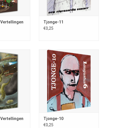
N WINKELWAGEN
 Vertellingen
Tjonge-11
€0,25
tellingen; nr. 39;
Tjonge-10; vreselijk onregelmatig
 ISSN 0167-8132;
verschijnende en bizarre
maat; volledig in
periodiek; samenstelling Remco
hting Fantastische
Meisner; ISSN 0167-8183; kleinste
euw Vennep; losse
tijdschrift van Europa (40 x 35
lagill. Daniëlle
mm); augustus 2016; volledig in
elaar
kleur; 64 blz.
N WINKELWAGEN
TOEVOEGEN AAN WINKELWAGEN
 Vertellingen
Tjonge-10
€0,25