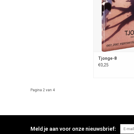
verschijnende en 
periodiek; samenstel
Meisner; ISSN 0167-818
tijdschrift van Europ
mm); november 2015; 
kleur; 128 bl
TOEVOEGEN AAN WI
Tjonge-8
€0,25
Pagina 2 van 4
Meld je aan voor onze nieuwsbrief: