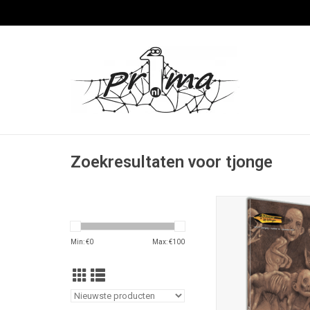
Zoekresultaten voor tjonge
Fantastische Vertellin
december 2017; ISSN 
Min: €
0
Max: €
100
106 blz.; A5-formaat; 
kleur; uitg. Stichting 
Vertellingen, Nieuw V
nrs. €7,95; omslagill.
de Swaluw