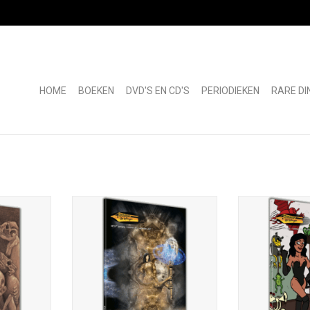
HOME
BOEKEN
DVD'S EN CD'S
PERIODIEKEN
RARE DI
gen; nr. 44;
Fantastische Vertellingen; nr. 43;
Fantastische Ver
0167-8132;
september 2017; ISSN 0167-8132;
juni 2017; ISS
volledig in
135 blz.; A5-formaat; volledig in
blz.; A5-formaat;
Fantastische
kleur; uitg. Stichting Fantastische
uitg. Stichti
ennep; losse
Vertellingen, Nieuw Vennep; losse
Vertellingen, Ni
 Gidion van
nrs. €7,95; omslagill. Tais Teng
nrs. €7,95; om
Pee
TOEVOEGEN AAN WINKELWAGEN