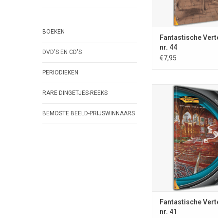
TOEVOEGEN AAN WI
BOEKEN
Fantastische Vert
nr. 44
DVD'S EN CD'S
€7,95
PERIODIEKEN
RARE DINGETJES-REEKS
Fantastische Vertellin
april 2017; ISSN 0167-8
BEMOSTE BEELD-PRIJSWINNAARS
A5-formaat; volledig in 
Stichting Fantas
Vertellingen, Nieuw V
nrs. €7,95; omslagill.
TOEVOEGEN AAN WI
Fantastische Vert
nr. 41