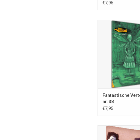
€7,95
Fantastische Vertellin
juni 2016; ISSN 0167
blz.; A5-formaat; volled
uitg. Stichting Fan
Vertellingen, Nieuw V
nrs. €7,95; omslagill.
de Swaluw
TOEVOEGEN AAN WI
Fantastische Vert
nr. 38
€7,95
Tjonge-8; vreselijk o