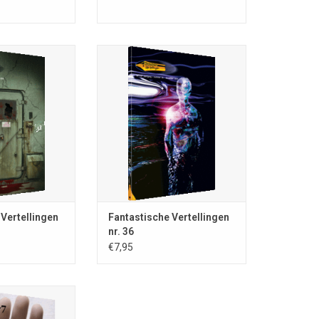
tellingen; nr. 37;
Fantastische Vertellingen; nr. 36;
SN 0167-8132; 82
december 2015; ISSN 0167-8132;
 volledig in kleur;
118 blz.; A5-formaat; volledig in
ng Fantastische
kleur; uitg. Stichting Fantastische
euw Vennep; losse
Vertellingen, Nieuw Vennep; losse
agill. Ben van den
nrs. €7,95; omslagill. Marten Blom
enaar
TOEVOEGEN AAN WINKELWAGEN
N WINKELWAGEN
 Vertellingen
Fantastische Vertellingen
nr. 36
€7,95
lijk onregelmatig
de en bizarre