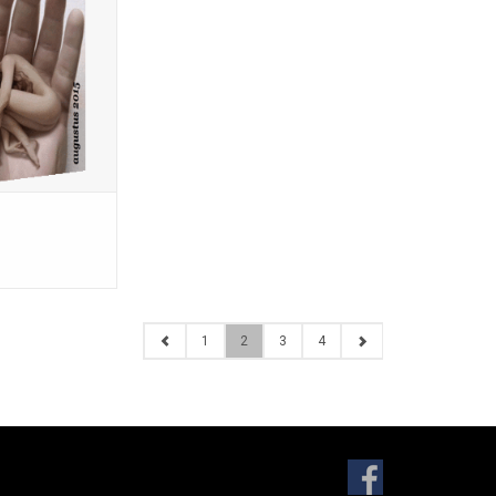
enstelling Remco
67-8183; kleinste
 Europa (40 x 35
015; volledig in
 60 blz.
N WINKELWAGEN
1
2
3
4