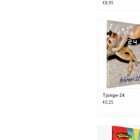
€8,95
Tjonge-24; vir natalic
h-á-á-s-t-!; samenste
Meisner; ISSN 0167-818
tijdschrift van Europ
mm); februri 2026; volle
60 blz.
TOEVOEGEN AAN WI
Tjonge-24
€0,25
Fantastische Vertellin