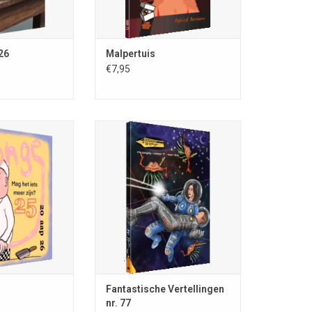
N WINKELWAGEN
26
Malpertuis
€7,95
g het iets meer
6; samenstelling
Fantastische Vertellingen; nr. 77;
 ISSN 0167-8183;
maart 2026; ISSN 0167-8132; 112
ift van Europa (40
blz.; A5-formaat; volledig in kleur;
026; volledig in
uitg. Stichting Fantastische
 40 blz.
Vertellingen, Nieuw Vennep; losse
nrs. €8,95; omslagill. Lex van
N WINKELWAGEN
Heereveld
TOEVOEGEN AAN WINKELWAGEN
Fantastische Vertellingen
nr. 77