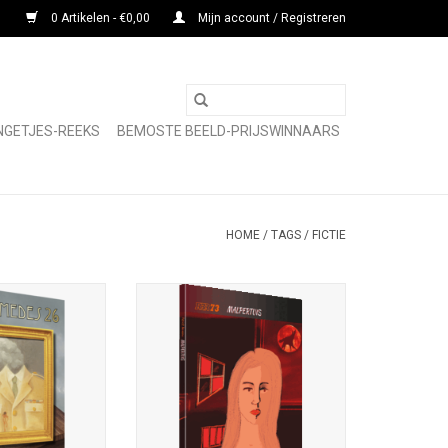
0 Artikelen - €0,00
Mijn account / Registreren
NGETJES-REEKS
BEMOSTE BEELD-PRIJSWINNAARS
HOME
/
TAGS
/
FICTIE
 Rare Boekjes-
Malpertuis – literair essay; Patrick
78-90-78499-73-2;
Bernauw; Rare Boekjes-reeks 73;
ruk 2026; uitg.
ISBN 978-90-78499-74-9; 72 blz.;
Fantastische
1e druk 2026; omslag- en
mslagillustratie
binnenillustraties Gert-Jan van
 der Linden;
den Bemd; omslagontw. Ingrid
p Ingrid Heit;
Heit; voorzien van biografieën
iografieën
TOEVOEGEN AAN WINKELWAGEN