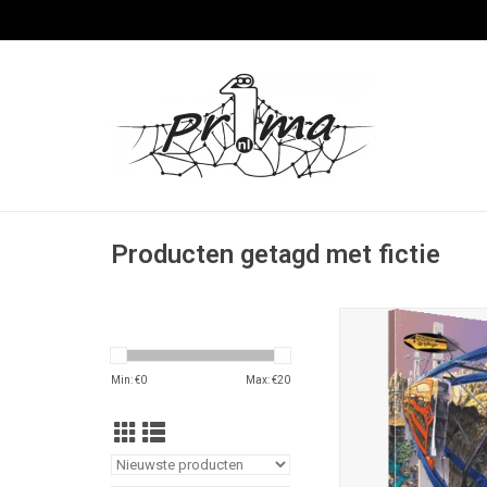
Producten getagd met fictie
Fantastische Vertellin
september 2026; ISSN
128 blz.; A5-formaat; 
Min: €
0
Max: €
20
kleur; uitg. Stichting 
Vertellingen, Nieuw V
nrs. €8,95; omslagill.
TOEVOEGEN AAN WI