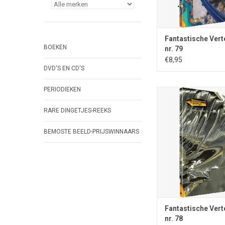
Fantastische Vert
BOEKEN
nr. 79
€8,95
DVD'S EN CD'S
PERIODIEKEN
Fantastische Vertellin
RARE DINGETJES-REEKS
juni 2026; ISSN 0167
blz.; A5-formaat; volled
BEMOSTE BEELD-PRIJSWINNAARS
uitg. Stichting Fan
Vertellingen, Nieuw V
nrs. €8,95; omslagi
Wijnberg
TOEVOEGEN AAN WI
Fantastische Vert
nr. 78