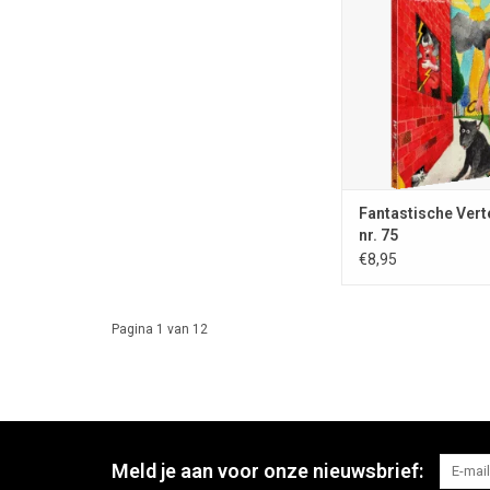
september 2025; ISSN
123 blz.; A5-formaat; 
kleur; uitg. Stichting 
Vertellingen, Nieuw V
nrs. €8,95; omslagi
Hemmes
TOEVOEGEN AAN WI
Fantastische Vert
nr. 75
€8,95
Pagina 1 van 12
Meld je aan voor onze nieuwsbrief: