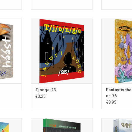
ius mortuus;
Tjonge-23; återvändande;
lling Remco
samenstelling Remco Meisner;
Fantastische Ver
3; kleinste
ISSN 0167-8183; kleinste
december 2025;
a (40 x 35
tijdschrift van Europa (40 x 35
142 blz.; A5-for
dig in kleur;
mm); janwri 2026; volledig in kleur;
kleur; uitg. Stic
28 blz.
Vertellingen, Ni
nrs. €8,95; omsl
NKELWAGEN
TOEVOEGEN AAN WINKELWAGEN
de S
TOEVOEGEN AA
Tjonge-23
Fantastische
nr. 76
€0,25
€8,95
Hier hoor ik niet thuis; Guido
Eekhaut; Rare Boekjes-reeks 68;
gen; nr. 75;
Ganymedes-25;