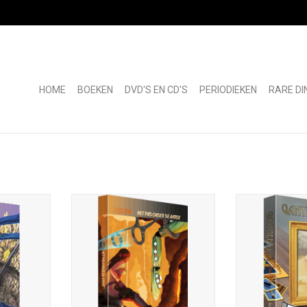
HOME
BOEKEN
DVD'S EN CD'S
PERIODIEKEN
RARE DI
gen; nr. 79;
Het pad onder de aarde – roman;
Ganymedes-26;
 0167-8132;
Johan Klein Haneveld; Rare
reeks 72; ISBN 9
volledig in
Boekjes-reeks 74; ISBN 978-90-
280 blz.; 1e d
Fantastische
78499-75-6; 276 blz.; 1e druk 2026;
Stichting 
ennep; losse
omslagillustratie Cornell Göksu;
Vertellingen; o
 Bauke Muntz
omslagontwerp Ingrid Heit;
Vincent van
voorzien van biografieën
omslagontwer
NKELWAGEN
bio-/bibl
TOEVOEGEN AAN WINKELWAGEN