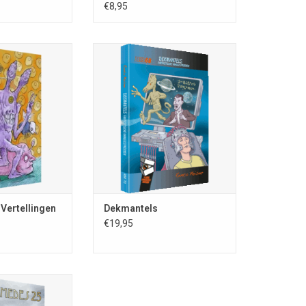
€8,95
Dekmantels – fantastische
vaaggesprekken; Remco Meisner;
tellingen; nr. 76;
Rare Boekjes-reeks 70; ISBN 978-
 ISSN 0167-8132;
90-78499-71-8; 236 blz.; 1e druk
maat; volledig in
2025; omslagillustratie Peter
hting Fantastische
Erhardt; omslagontw. Ingrid Heit;
euw Vennep; losse
voorzien van auteursbiografie
agill. Gidion van
waluw
TOEVOEGEN AAN WINKELWAGEN
N WINKELWAGEN
 Vertellingen
Dekmantels
€19,95
 Rare Boekjes-