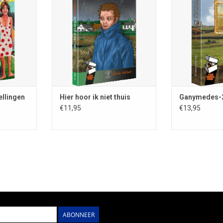
ISBN 978-90-78499-70-1; 244 blz.;
 0167-8132;
reeks 68; ISBN 9
1e druk 2025; omslag- en
volledig in
306 blz.; 1e d
binnenillustraties Lex van
Fantastische
Stichting 
Heereveld; omslagontw. Ingrid
ennep; losse
Vertellingen; o
Heit; voorz. van biografieën
ll. Fred
Vincent van
omslagontwer
TOEVOEGEN AAN WINKELWAGEN
bio-/bibl
NKELWAGEN
TOEVOEGEN AA
ellingen
Hier hoor ik niet thuis
Ganymedes-
€11,95
€13,95
ABONNEER