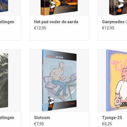
TOEVOEGEN AA
ellingen
Het pad onder de aarde
Ganymedes-
€12,95
€12,95
Slotsom – novelle; Bavo Dhooge;
Tjonge-25; ma
Rare Boekjes-reeks 71; ISBN 978-
zijn?; aap 202
gen; nr. 78;
90-78499-72-5; 100 blz.; 1e druk
Remco Meisner;
-8132; 105
2026; omslag- en
kleinste tijdschr
ig in kleur;
binnenillustraties Peter Erhardt;
x 35 mm); aap 2
tastische
omslagontw. Ingrid Heit; voorzien
kleur;
ennep; losse
van biografieën
ll. Joost
TOEVOEGEN AA
TOEVOEGEN AAN WINKELWAGEN
NKELWAGEN
ellingen
Slotsom
Tjonge-25
€7,95
€0,25