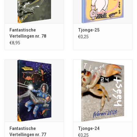
Fantastische
Tjonge-25
Vertellingen nr. 78
€0,25
€8,95
Fantastische
Tjonge-24
Vertellingen nr. 77
€0,25