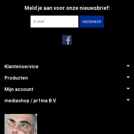
Meld je aan voor onze nieuwsbrief:
ABONNEER
Klantenservice
Producten
Mijn account
mediashop / pr1ma B.V.