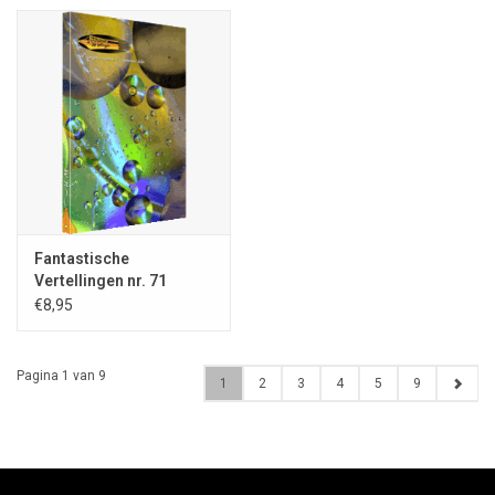
Fantastische
Vertellingen nr. 71
€8,95
Pagina 1 van 9
1
2
3
4
5
9