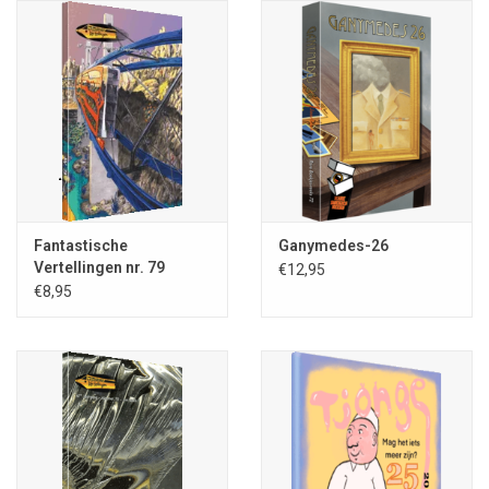
Fantastische
Ganymedes-26
Vertellingen nr. 79
€12,95
€8,95